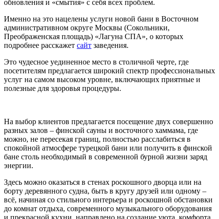
обновления и «смытия» с себя всех проблем.
Именно на это нацелены услуги новой бани в Восточном
административном округе Москвы (Сокольники,
Преображенская площадь) «Лагуна СПА», о которых
подробнее расскажет
сайт
заведения.
Это чудесное уединенное место в столичной черте, где
посетителям предлагается широкий спектр профессиональных
услуг на самом высоком уровне, включающих приятные и
полезные для здоровья процедуры.
На выбор клиентов предлагается посещение двух совершенно
разных залов – финской сауны и восточного хаммама, где
можно, не пересекая границ, полностью расслабиться в
спокойной атмосфере турецкой бани или получить в финской
бане столь необходимый в современной бурной жизни заряд
энергии.
Здесь можно оказаться в стенах роскошного дворца или на
борту деревянного судна, быть в кругу друзей или одному –
всё, начиная со стильного интерьера и роскошной обстановки
до комнат отдыха, современного музыкального оборудования
и прекрасной кухни, направлено на создание уюта, комфорта