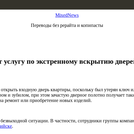
MixedNews
Переводы без рерайта и копипасты
услугу по экстренному вскрытию двере
я открыть входную дверь квартиры, поскольку был утерян ключ и
ором и зубилом, при этом зачастую дверное полотно получает та
 на ремонт или приобретение новых изделий.
бы, безвыходной ситуации. В частности, сотрудники группы ком
сийске
.