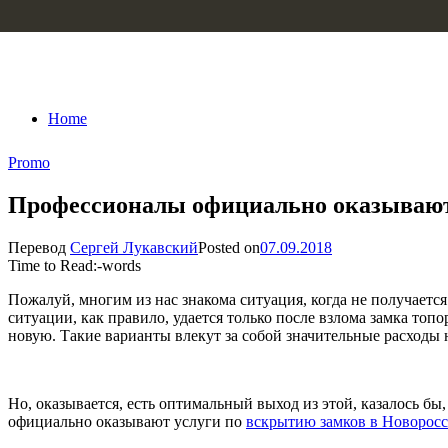
Skip to content
Home
Promo
Профессионалы официально оказывают 
Перевод
Сергей Лукавский
Posted on
07.09.2018
Time to Read:
-
words
Пожалуй, многим из нас знакома ситуация, когда не получаетс
ситуации, как правило, удается только после взлома замка топ
новую. Такие варианты влекут за собой значительные расходы
Но, оказывается, есть оптимальный выход из этой, казалось 
официально оказывают услуги по
вскрытию замков в Новорос