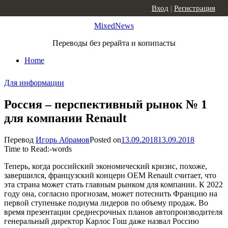
Skip to content
Вход
|
Регистрация
MixedNews
Переводы без рерайта и копипасты
Home
Для информации
Россия – перспективный рынок № 1
для компании Renault
Перевод
Игорь Абрамов
Posted on
13.09.2018
13.09.2018
Time to Read:
-
words
Теперь, когда российский экономический кризис, похоже,
завершился, французский концерн OEM Renault считает, что
эта страна может стать главным рынком для компании. К 2022
году она, согласно прогнозам, может потеснить Францию на
первой ступеньке подиума лидеров по объему продаж. Во
время презентации среднесрочных планов автопроизводителя
генеральный директор Карлос Гош даже назвал Россию