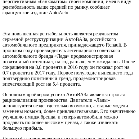
перспективным «банкоматом» своей компании, имея в виду
рентабельность выше средней по рынку, сообщает
французское издание AutoActu.
Эта повышенная рентабельность является результатом
серьезной реструктуризации АвтоВАЗа, российского
автомобильного предприятия, принадлежащего Renault. В
прошлом году производитель легендарного советского
автомобильного бренда «Лада» продемонстрировал
позитивный потенциал, на год раньше, чем ожидалось. После
сокращения на 8,8 процента в 2016 году он показал рост на
0,7 процента в 2017 году. Первое полугодие нынешнего года
подтвердило позитивный тренд, продемонстрировав
впечатляющий рост на 5,4 процента.
Основным драйвером успеха АвтоВАЗа является строгая
рационализация производства. Двигатели «Лады»
используются везде, где только возможно, а старые модели
заменены новыми, более привлекательными. Это значительно
улучшило имидж бренда, и теперь автомобили можно
продавать по более высоким ценам, а также извлекать
большую прибыль.
Другим фактором является высокая степень локализации