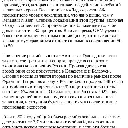
производства, которая ограничивает воздействие колебаний
валютных курсов. Весь портфель «Лады» достиг 86-
процентного уровня локализации, что явно выше, чем у
Renault и Nissan. Степень локализации этой группы, включая
«Ладу», составляет 75 процентов, и в ближайшие годы он
должен достичь 80 процентов. В то же время, OEM уделяет
большое внимание местным поставщикам, которые должны
как минимум сравняться с иностранными в соотношении 50
на 50.
Повышение рентабельности «Автоваза» будет достигнуто
также за счет развития экспорта, прежде всего, в зоне
экономического влияния России. Производитель уже
возобновил свое присутствие в Казахстане и Беларуси.
Сегодня Россия является вторым по величине рынком после
Франции. В прошлом году в России было продано 448 тысяч
автомобилей, в то время как во Франции этот показатель
составил 674 единицы. Ожидается, что Россия к 2022 году
станет крупнейшим рынком, если сохранится нынешняя
тенденция, и ситуация будет развиваться в соответствии с
прогнозами экспертов.
Если в 2022 году общий объем российского рынка на самом
деле достигнет 2,7 миллиона автомобилей, как сказано в
оптимистическом прогнозе компании, и если эти бренды