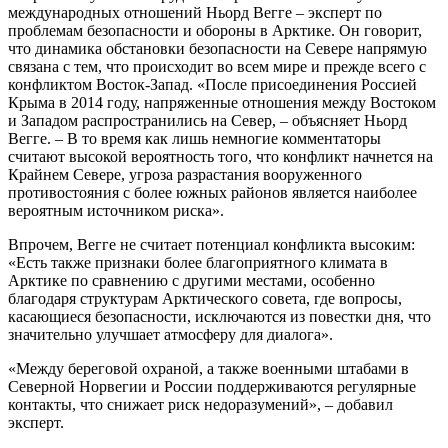
международных отношений Ньорд Вегге – эксперт по
проблемам безопасности и обороны в Арктике. Он говорит,
что динамика обстановки безопасности на Севере напрямую
связана с тем, что происходит во всем мире и прежде всего с
конфликтом Восток-Запад. «После присоединения Россией
Крыма в 2014 году, напряженные отношения между Востоком
и Западом распространились на Север, – объясняет Ньорд
Вегге. – В то время как лишь немногие комментаторы
считают высокой вероятность того, что конфликт начнется на
Крайнем Севере, угроза разрастания вооруженного
противостояния с более южных районов является наиболее
вероятным источником риска».
Впрочем, Вегге не считает потенциал конфликта высоким:
«Есть также признаки более благоприятного климата в
Арктике по сравнению с другими местами, особенно
благодаря структурам Арктического совета, где вопросы,
касающиеся безопасности, исключаются из повестки дня, что
значительно улучшает атмосферу для диалога».
«Между береговой охраной, а также военными штабами в
Северной Норвегии и России поддерживаются регулярные
контакты, что снижает риск недоразумений», – добавил
эксперт.