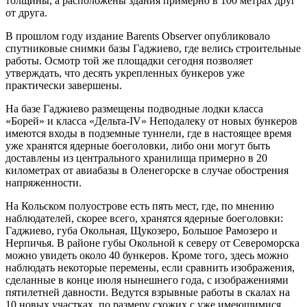
толщины, а расположены здания примерно в 100 метрах друг
от друга.
В прошлом году издание Barents Observer опубликовало
спутниковые снимки базы Гаджиево, где велись строительные
работы. Осмотр той же площадки сегодня позволяет
утверждать, что десять укрепленных бункеров уже
практически завершены.
На базе Гаджиево размещены подводные лодки класса
«Борей» и класса «Дельта-IV» Неподалеку от новых бункеров
имеются входы в подземные туннели, где в настоящее время
уже хранятся ядерные боеголовки, либо они могут быть
доставлены из центрального хранилища примерно в 20
километрах от авиабазы в Оленегорске в случае обострения
напряженности.
На Кольском полуострове есть пять мест, где, по мнению
наблюдателей, скорее всего, хранятся ядерные боеголовки:
Гаджиево, губа Окольная, Щукозеро, Большое Рамозеро и
Нерпичья. В районе губы Окольной к северу от Североморска
можно увидеть около 40 бункеров. Кроме того, здесь можно
наблюдать некоторые перемены, если сравнить изображения,
сделанные в конце июля нынешнего года, с изображениями
пятилетней давности. Ведутся взрывные работы в скалах на
10 новых участках, по размеру схожих с уже имеющимися