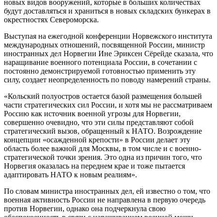
новых видов вооружений, которые в больших количествах
будут доставляться и храниться в новых складских бункерах в
окрестностях Североморска.
Выступая на ежегодной конференции Норвежского института
международных отношений, посвященной России, министр
иностранных дел Норвегии Ине Эриксен Сёрейде сказала, что
наращивание военного потенциала России, в сочетании с
постоянно демонстрируемой готовностью применить эту
силу, создает неопределенность по поводу намерений страны.
«Кольский полуостров остается базой размещения большей
части стратегических сил России, и хотя мы не рассматриваем
Россию как источник военной угрозы для Норвегии,
совершенно очевидно, что эти силы представляют собой
стратегический вызов, обращенный к НАТО. Возрождение
концепции «осажденной крепости» в России делает эту
область более важной для Москвы, в том числе и с военно-
стратегической точки зрения. Это одна из причин того, что
Норвегия оказалась на переднем крае и тоже пытается
адаптировать НАТО к новым реалиям».
По словам министра иностранных дел, ей известно о том, что
военная активность России не направлена в первую очередь
против Норвегии, однако она подчеркнула свою