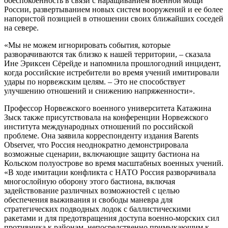
обеспокоенность в связи с наращиванием военной мощи
России, развертыванием новых систем вооружений и ее более
напористой позицией в отношении своих ближайших соседей
на севере.
«Мы не можем игнорировать события, которые
разворачиваются так близко к нашей территории, – сказала
Ине Эриксен Сёрейде и напомнила прошлогодний инцидент,
когда российские истребители во время учений имитировали
удары по норвежским целям. – Это не способствует
улучшению отношений и снижению напряженности».
Профессор Норвежского военного университета Катажина
Зыск также присутствовала на конференции Норвежского
института международных отношений по российской
проблеме. Она заявила корреспонденту издания Barents
Observer, что Россия неоднократно демонстрировала
возможные сценарии, включающие защиту бастиона на
Кольском полуострове во время масштабных военных учений.
«В ходе имитации конфликта с НАТО Россия разворачивала
многослойную оборону этого бастиона, включая
задействование различных возможностей с целью
обеспечения выживания и свободы маневра для
стратегических подводных лодок с баллистическими
ракетами и для предотвращения доступа военно-морских сил
противника к районам, непосредственно примыкающим к