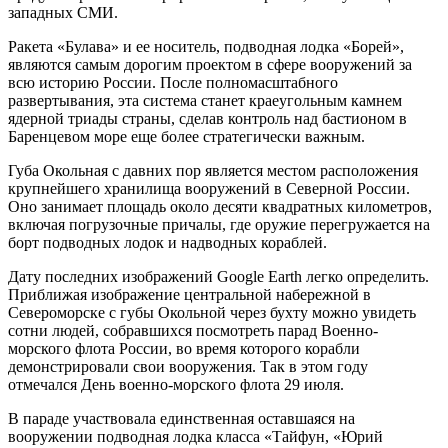
западных СМИ.
Ракета «Булава» и ее носитель, подводная лодка «Борей»,
являются самым дорогим проектом в сфере вооружений за
всю историю России. После полномасштабного
развертывания, эта система станет краеугольным камнем
ядерной триады страны, сделав контроль над бастионом в
Баренцевом море еще более стратегически важным.
Губа Окольная с давних пор является местом расположения
крупнейшего хранилища вооружений в Северной России.
Оно занимает площадь около десяти квадратных километров,
включая погрузочные причалы, где оружие перегружается на
борт подводных лодок и надводных кораблей.
Дату последних изображений Google Earth легко определить.
Приближая изображение центральной набережной в
Североморске с губы Окольной через бухту можно увидеть
сотни людей, собравшихся посмотреть парад Военно-
морского флота России, во время которого корабли
демонстрировали свои вооружения. Так в этом году
отмечался День военно-морского флота 29 июля.
В параде участвовала единственная оставшаяся на
вооружении подводная лодка класса «Тайфун, «Юрий