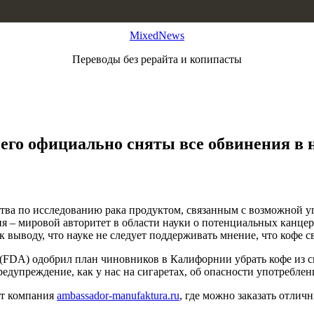
MixedNews
Переводы без рерайта и копипасты
его официально сняты все обвинения в
ва по исследованию рака продуктом, связанным с возможной угр
– мировой авторитет в области науки о потенциальных канцерог
выводу, что науке не следует поддерживать мнение, что кофе св
FDA) одобрил план чиновников в Калифорнии убрать кофе из сп
редупреждение, как у нас на сигаретах, об опасности употреблен
ет компания
ambassador-manufaktura.ru
, где можно заказать отли