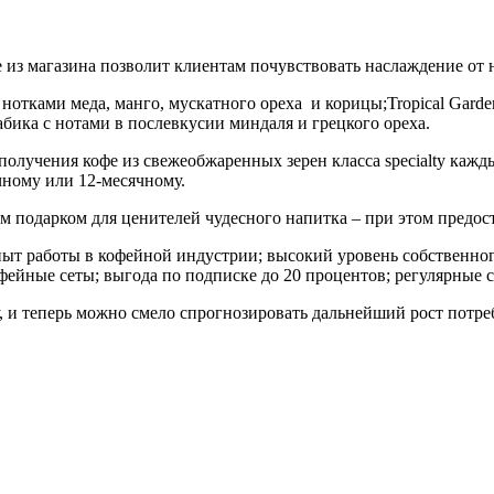
 из магазина позволит клиентам почувствовать наслаждение от 
 нотками меда, манго, мускатного ореха и корицы;Tropical Gard
рабика с нотами в послевкусии миндаля и грецкого ореха.
лучения кофе из свежеобжаренных зерен класса specialty кажды
чному или 12-месячному.
м подарком для ценителей чудесного напитка – при этом предост
 работы в кофейной индустрии; высокий уровень собственного
фейные сеты; выгода по подписке до 20 процентов; регулярные 
у, и теперь можно смело спрогнозировать дальнейший рост потре