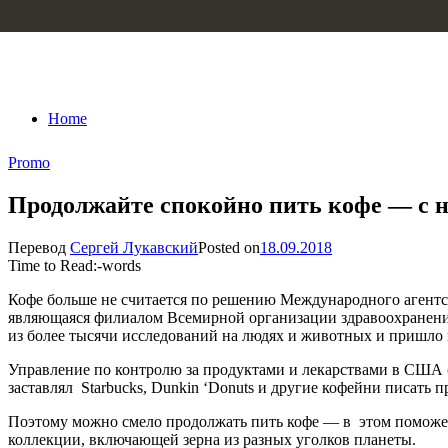
Skip to content
Home
Promo
Продолжайте спокойно пить кофе — с н
Перевод
Сергей Лукавский
Posted on
18.09.2018
Time to Read:
-
words
Кофе больше не считается по решению Международного агентст
являющаяся филиалом Всемирной организации здравоохранения 
из более тысячи исследований на людях и животных и пришло к 
Управление по контролю за продуктами и лекарствами в США (
заставлял Starbucks, Dunkin ‘Donuts и другие кофейни писать п
Поэтому можно смело продолжать пить кофе — в этом помож
коллекции, включающей зерна из разных уголков планеты.