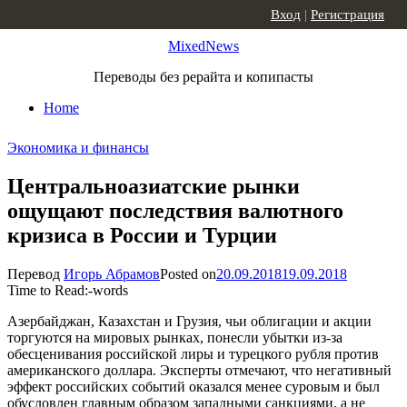
Skip to content
Вход
|
Регистрация
MixedNews
Переводы без рерайта и копипасты
Home
Экономика и финансы
Центральноазиатские рынки
ощущают последствия валютного
кризиса в России и Турции
Перевод
Игорь Абрамов
Posted on
20.09.2018
19.09.2018
Time to Read:
-
words
Азербайджан, Казахстан и Грузия, чьи облигации и акции
торгуются на мировых рынках, понесли убытки из-за
обесценивания российской лиры и турецкого рубля против
американского доллара. Эксперты отмечают, что негативный
эффект российских событий оказался менее суровым и был
обусловлен главным образом западными санкциями, а не