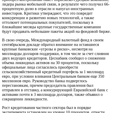
лидера рынка мобильной связи, в результате чего получил 66-
процентную долю в отрасли и напугал иностранных
инвесторов. Критики утверждают, что это повредит
конкуренции и развитию новых технологий, а также
оттолкнет потенциальных покупателей, поскольку в
ближайшие месяцы крупные государственные компании
будут продавать небольшие пакеты акций на фондовой бирже.
В свою очередь, Международный валютный фонд в своем
сентябрьском докладе обратил внимание на оставшиеся
крупные банковские «угрозы и риски», несмотря на
миллиарды долларов поддержки, в том числе за счет слияния
двух ведущих кредиторов. Цеснабанк сообщил о снижении
объема ликвидных активов на 30 процентов, поскольку
официальные лица согласились приобрести
сельскохозяйственный кредитный портфель за 1 миллиард
евро, при условии вливания Центральным банком еще 350
миллионов евро. Руководство банка подверглось
перестановкам, причем председатель правления был
отправлен в отставку, а конкурирующий Евразийский банк с
активами почти в 3 миллиарда долларов, также объявил о
сокращении ликвидности.
Рост кредитования частного сектора был в порядке
эксперимента установлен на уровне 10 процентов, отчасти