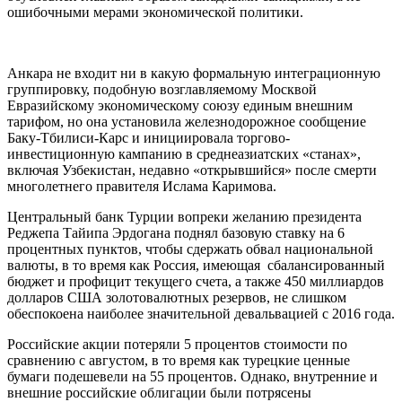
ошибочными мерами экономической политики.
Анкара не входит ни в какую формальную интеграционную
группировку, подобную возглавляемому Москвой
Евразийскому экономическому союзу единым внешним
тарифом, но она установила железнодорожное сообщение
Баку-Тбилиси-Карс и инициировала торгово-
инвестиционную кампанию в среднеазиатских «станах»,
включая Узбекистан, недавно «открывшийся» после смерти
многолетнего правителя Ислама Каримова.
Центральный банк Турции вопреки желанию президента
Реджепа Тайипа Эрдогана поднял базовую ставку на 6
процентных пунктов, чтобы сдержать обвал национальной
валюты, в то время как Россия, имеющая сбалансированный
бюджет и профицит текущего счета, а также 450 миллиардов
долларов США золотовалютных резервов, не слишком
обеспокоена наиболее значительной девальвацией с 2016 года.
Российские акции потеряли 5 процентов стоимости по
сравнению с августом, в то время как турецкие ценные
бумаги подешевели на 55 процентов. Однако, внутренние и
внешние российские облигации были потрясены