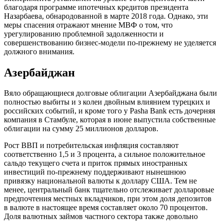
благодаря программе ипотечных кредитов президента
Назарбаева, обнародованной в марте 2018 года. Однако, эти
меры спасения отражают мнение МВФ о том, что
урегулированию проблемной задолженности и
совершенствованию бизнес-модели по-прежнему не уделяется
должного внимания.
Азербайджан
Вяло обращающиеся долговые облигации Азербайджана были
полностью выбиты и з колеи двойным влиянием турецких и
российских событий, и кроме того у Pasha Bank есть дочерняя
компания в Стамбуле, которая в июне выпустила собственные
облигации на сумму 25 миллионов долларов.
Рост ВВП и потребительская инфляция составляют
соответственно 1,5 и 3 процента, а сильное положительное
сальдо текущего счета и приток прямых иностранных
инвестиций по-прежнему поддерживают нынешнюю
привязку национальной валюты к доллару США. Тем не
менее, центральный банк тщательно отслеживает долларовые
предпочтения местных вкладчиков, при этом доля депозитов
в валюте в настоящее время составляет около 70 процентов.
Доля валютных займов частного сектора также довольно