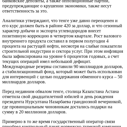
банковские депозиты, а также оппозиционные партии,
предупреждающие о крушении экономики, также несут
ответственность за это.
Аналитики утверждают, что тенге уже давно переоценен и
его курс должен быть в районе 420 за доллар, и что сезонный
характер добычи и экспорта углеводородов внесет
позитивную коррекцию в четвертом квартале. Рост валового
внутреннего продукта составил в первом полугодии 4
процента на растущей нефти, несмотря на слабые показатели
строительной индустрии и сектора услуг. При этом инфляция
была зафиксирована на уровне 6 процентов годовых, а счет
текущих операций имел небольшой дефицит.
Международные резервы составили 90 миллиардов долларов,
а стабилизационный фонд, который может быть использован
для интервенций с целью поддержания обменного курса – 50
миллиардов долларов.
Перед недавним обвалом тенге, столица Казахстана Астана
отметила свой двадцатилетний юбилей и день рождения
президента Нурсултана Назарбаева грандиозной вечеринкой,
где провинциальным чиновникам достались подарки на
сумму в 20 миллионов долларов.
Примерно в то же время государственный оператор связи
приобрел контрольный пакет норвежско-турецкой компании,