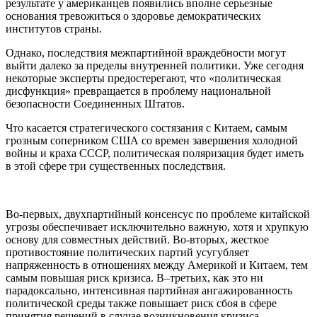
результате у американцев появились вполне серьезные
основания тревожиться о здоровье демократических
институтов страны.
Однако, последствия межпартийной враждебности могут
выйти далеко за пределы внутренней политики. Уже сегодня
некоторые эксперты предостерегают, что «политическая
дисфункция» превращается в проблему национальной
безопасности Соединенных Штатов.
Что касается стратегического состязания с Китаем, самым
грозным соперником США со времен завершения холодной
войны и краха СССР, политическая поляризация будет иметь
в этой сфере три существенных последствия.
Во-первых, двухпартийный консенсус по проблеме китайской
угрозы обеспечивает исключительно важную, хотя и хрупкую
основу для совместных действий. Во-вторых, жесткое
противостояние политических партий усугубляет
напряженность в отношениях между Америкой и Китаем, тем
самым повышая риск кризиса. В–третьих, как это ни
парадоксально, интенсивная партийная ангажированность
политической среды также повышает риск сбоя в сфере
принятия решений в случае возникновения кризиса.