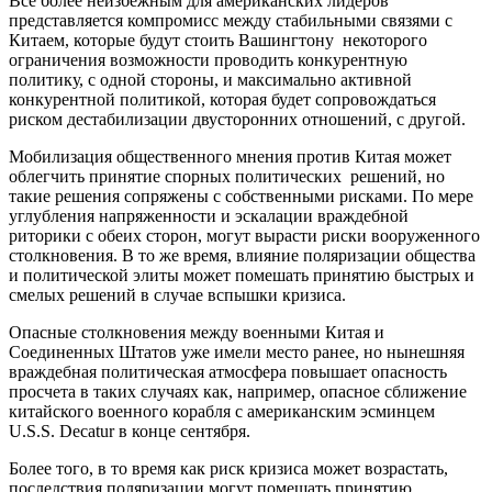
Все более неизбежным для американских лидеров
представляется компромисс между стабильными связями с
Китаем, которые будут стоить Вашингтону некоторого
ограничения возможности проводить конкурентную
политику, с одной стороны, и максимально активной
конкурентной политикой, которая будет сопровождаться
риском дестабилизации двусторонних отношений, с другой.
Мобилизация общественного мнения против Китая может
облегчить принятие спорных политических решений, но
такие решения сопряжены с собственными рисками. По мере
углубления напряженности и эскалации враждебной
риторики с обеих сторон, могут вырасти риски вооруженного
столкновения. В то же время, влияние поляризации общества
и политической элиты может помешать принятию быстрых и
смелых решений в случае вспышки кризиса.
Опасные столкновения между военными Китая и
Соединенных Штатов уже имели место ранее, но нынешняя
враждебная политическая атмосфера повышает опасность
просчета в таких случаях как, например, опасное сближение
китайского военного корабля с американским эсминцем
U.S.S. Decatur в конце сентября.
Более того, в то время как риск кризиса может возрастать,
последствия поляризации могут помешать принятию