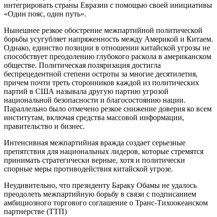
интегрировать страны Евразии с помощью своей инициативы
«Один пояс, один путь».
Нынешнее резкое обострение межпартийной политической
борьбы усугубляет напряженность между Америкой и Китаем.
Однако, единство позиции в отношении китайской угрозы не
способствует преодолению глубокого раскола в американском
обществе. Политическая поляризация достигла
беспрецедентной степени остроты за многие десятилетия,
причем почти треть сторонников каждой из политических
партий в США называла другую партию угрозой
национальной безопасности и благосостоянию нации.
Параллельно было отмечено резкое снижение доверия ко всем
институтам, включая средства массовой информации,
правительство и бизнес.
Интенсивная межпартийная вражда создает серьезные
препятствия для национальных лидеров, которые стремятся
принимать стратегически верные, хотя и политически
спорные меры противодействия китайской угрозе.
Неудивительно, что президенту Бараку Обамы не удалось
преодолеть межпартийную борьбу в связи с подписанием
амбициозного торгового соглашение о Транс-Тихоокеанском
партнерстве (ТТП)