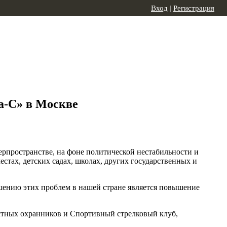
Вход
|
Регистрация
а-С» в Москве
берпространстве, на фоне политической нестабильности и
тах, детских садах, школах, других государственных и
ешению этих проблем в нашей стране является повышение
стных охранников и Спортивный стрелковый клуб,