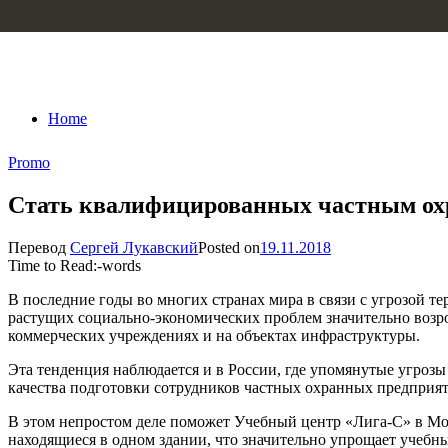
Skip to content
Home
Promo
Стать квалифицированных частным ох
Перевод
Сергей Лукавский
Posted on
19.11.2018
Time to Read:
-
words
В последние годы во многих странах мира в связи с угрозой те
растущих социально-экономических проблем значительно возро
коммерческих учреждениях и на объектах инфраструктуры.
Эта тенденция наблюдается и в России, где упомянутые угроз
качества подготовки сотрудников частных охранных предприя
В этом непростом деле поможет Учебный центр «Лига-С» в Мо
находящиеся в одном здании, что значительно упрощает учебны