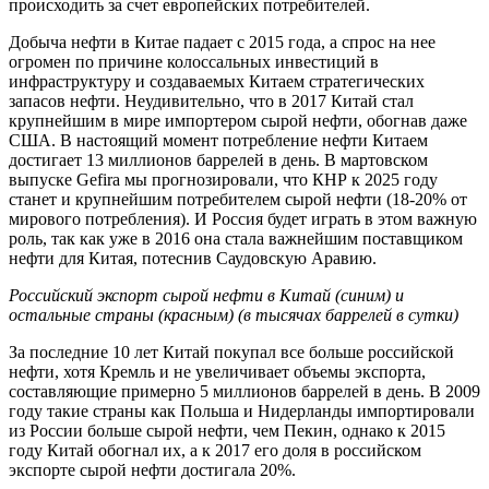
происходить за счет европейских потребителей.
Добыча нефти в Китае падает с 2015 года, а спрос на нее
огромен по причине колоссальных инвестиций в
инфраструктуру и создаваемых Китаем стратегических
запасов нефти. Неудивительно, что в 2017 Китай стал
крупнейшим в мире импортером сырой нефти, обогнав даже
США. В настоящий момент потребление нефти Китаем
достигает 13 миллионов баррелей в день. В мартовском
выпуске Gefira мы прогнозировали, что КНР к 2025 году
станет и крупнейшим потребителем сырой нефти (18-20% от
мирового потребления). И Россия будет играть в этом важную
роль, так как уже в 2016 она стала важнейшим поставщиком
нефти для Китая, потеснив Саудовскую Аравию.
Российский экспорт сырой нефти в Китай (синим) и
остальные страны (красным) (в тысячах баррелей в сутки)
За последние 10 лет Китай покупал все больше российской
нефти, хотя Кремль и не увеличивает объемы экспорта,
составляющие примерно 5 миллионов баррелей в день. В 2009
году такие страны как Польша и Нидерланды импортировали
из России больше сырой нефти, чем Пекин, однако к 2015
году Китай обогнал их, а к 2017 его доля в российском
экспорте сырой нефти достигала 20%.