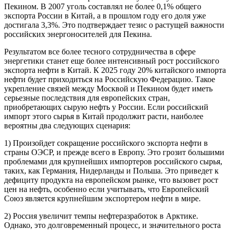
Пекином. В 2007 уголь составлял не более 0,1% общего
экспорта России в Китай, а в прошлом году его доля уже
достигала 3,3%. Это подтверждает тезис о растущей важности
российских энергоносителей для Пекина.
Результатом все более тесного сотрудничества в сфере
энергетики станет еще более интенсивный рост российского
экспорта нефти в Китай. К 2025 году 20% китайского импорта
нефти будет приходиться на Российскую Федерацию. Такое
укрепление связей между Москвой и Пекином будет иметь
серьезные последствия для европейских стран,
приобретающих сырую нефть у России. Если российский
импорт этого сырья в Китай продолжит расти, наиболее
вероятны два следующих сценария:
1) Произойдет сокращение российского экспорта нефти в
страны ОЭСР, и прежде всего в Европу. Это грозит большими
проблемами для крупнейших импортеров российского сырья,
таких, как Германия, Нидерланды и Польша. Это приведет к
дефициту продукта на европейском рынке, что вызовет рост
цен на нефть, особенно если учитывать, что Европейский
Союз является крупнейшим экспортером нефти в мире.
2) Россия увеличит темпы нефтеразработок в Арктике.
Однако, это долговременный процесс, и значительного роста