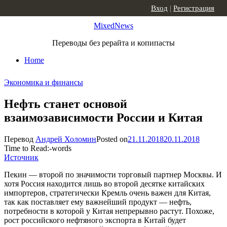
Skip to content
Вход
|
Регистрация
MixedNews
Переводы без рерайта и копипасты
Home
Экономика и финансы
Нефть станет основой
взаимозависимости России и Китая
Перевод
Андрей Холомин
Posted on
21.11.2018
20.11.2018
Time to Read:
-
words
Источник
Пекин — второй по значимости торговый партнер Москвы. И
хотя Россия находится лишь во второй десятке китайских
импортеров, стратегически Кремль очень важен для Китая,
так как поставляет ему важнейший продукт — нефть,
потребности в которой у Китая непрерывно растут. Похоже,
рост российского нефтяного экспорта в Китай будет