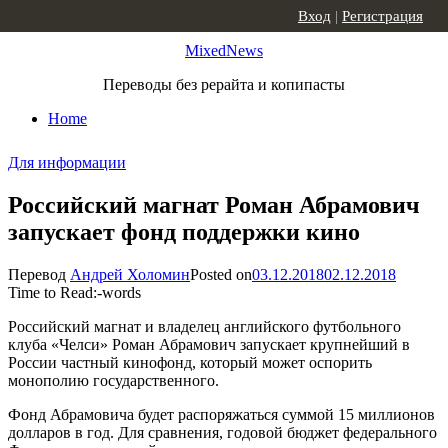
Skip to content
Вход
|
Регистрация
MixedNews
Переводы без рерайта и копипасты
Home
Для информации
Российский магнат Роман Абрамович
запускает фонд поддержки кино
Перевод
Андрей Холомин
Posted on
03.12.2018
02.12.2018
Time to Read:
-
words
Российский магнат и владелец английского футбольного
клуба «Челси» Роман Абрамович запускает крупнейший в
России частный кинофонд, который может оспорить
монополию государственного.
Фонд Абрамовича будет распоряжаться суммой 15 миллионов
долларов в год. Для сравнения, годовой бюджет федерального