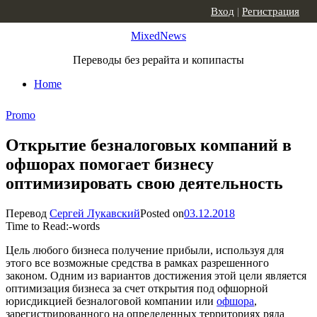
Skip to content
Вход
|
Регистрация
MixedNews
Переводы без рерайта и копипасты
Home
Promo
Открытие безналоговых компаний в
офшорах помогает бизнесу
оптимизировать свою деятельность
Перевод
Сергей Лукавский
Posted on
03.12.2018
Time to Read:
-
words
Цель любого бизнеса получение прибыли, используя для
этого все возможные средства в рамках разрешенного
законом. Одним из вариантов достижения этой цели является
оптимизация бизнеса за счет открытия под офшорной
юрисдикцией безналоговой компании или
офшора
,
зарегистрированного на определенных территориях ряда