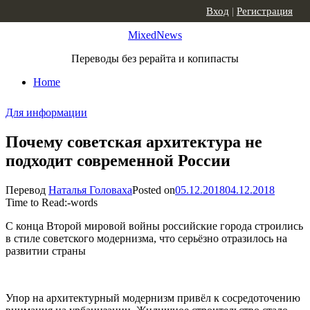
Skip to content
Вход
|
Регистрация
MixedNews
Переводы без рерайта и копипасты
Home
Для информации
Почему советская архитектура не
подходит современной России
Перевод
Наталья Головаха
Posted on
05.12.2018
04.12.2018
Time to Read:
-
words
С конца Второй мировой войны российские города строились
в стиле советского модернизма, что серьёзно отразилось на
развитии страны
Упор на архитектурный модернизм привёл к сосредоточению