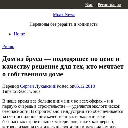
Skip to content
Вход
|
Регистрация
MixedNews
Переводы без рерайта и копипасты
Home
Promo
Дом из бруса — подходящее по цене и
качеству решение для тех, кто мечтает
о собственном доме
Перевод
Сергей Лукавский
Posted on
05.12.2018
Time to Read:
-
words
В наше время все больше внимания во всех сферах – и в
первую очередь в строительстве — уделяется экологической
безопасности. В строительной индустрии это обеспечивается
за счет использования качественных и экологически
безопасных строительных материалов, таких как дерево,
которое издавна считалось превосходным материалом для