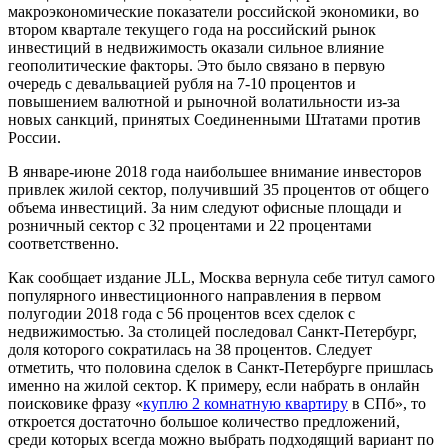
макроэкономические показатели российской экономики, во
втором квартале текущего года на российский рынок
инвестиций в недвижимость оказали сильное влияние
геополитические факторы. Это было связано в первую
очередь с девальвацией рубля на 7-10 процентов и
повышением валютной и рыночной волатильности из-за
новых санкций, принятых Соединенными Штатами против
России.
В январе-июне 2018 года наибольшее внимание инвесторов
привлек жилой сектор, получивший 35 процентов от общего
объема инвестиций. За ним следуют офисные площади и
розничный сектор с 32 процентами и 22 процентами
соответственно.
Как сообщает издание JLL, Москва вернула себе титул самого
популярного инвестиционного направления в первом
полугодии 2018 года с 56 процентов всех сделок с
недвижимостью. За столицей последовал Санкт-Петербург,
доля которого сократилась на 38 процентов. Следует
отметить, что половина сделок в Санкт-Петербурге пришлась
именно на жилой сектор. К примеру, если набрать в онлайн
поисковике фразу «
куплю 2 комнатную квартиру
в СПб», то
откроется достаточно большое количество предложений,
среди которых всегда можно выбрать подходящий вариант по