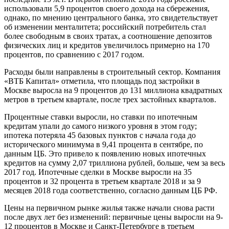
использовали 5,9 процентов своего дохода на сбережения,
однако, по мнению центрального банка, это свидетельствует
об изменении менталитета; российский потребитель стал
более свободным в своих тратах, а соотношение депозитов
физических лиц и кредитов увеличилось примерно на 170
процентов, по сравнению с 2017 годом.
Расходы были направлены в строительный сектор. Компания
«ВТБ Капитал» отметила, что площадь под застройки в ​​
Москве выросла на 9 процентов до 131 миллиона квадратных
метров в третьем квартале, после трех застойных кварталов.
Процентные ставки выросли, но ставки по ипотечным
кредитам упали до самого низкого уровня в этом году;
ипотека потеряла 45 базовых пунктов с начала года до
исторического минимума в 9,41 процента в сентябре, по
данным ЦБ. Это привело к появлению новых ипотечных
кредитов на сумму 2,07 триллиона рублей, больше, чем за весь
2017 год. Ипотечные сделки в Москве выросли на 35
процентов и 32 процента в третьем квартале 2018 и за 9
месяцев 2018 года соответственно, согласно данным ЦБ РФ.
Цены на первичном рынке жилья также начали снова расти
после двух лет без изменений: первичные цены выросли на 9-
12 процентов в Москве и Санкт-Петербурге в третьем