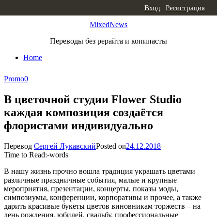
Skip to content
Вход
|
Регистрация
MixedNews
Переводы без рерайта и копипасты
Home
Promo
0
В цветочной студии Flower Studio
каждая композиция создаётся
флористами индивидуально
Перевод
Сергей Лукавский
Posted on
24.12.2018
Time to Read:
-
words
В нашу жизнь прочно вошла традиция украшать цветами
различные праздничные события, малые и крупные
мероприятия, презентации, концерты, показы моды,
симпозиумы, конференции, корпоративы и прочее, а также
дарить красивые букеты цветов виновникам торжеств – на
день рождения, юбилей, свадьбу, профессиональные