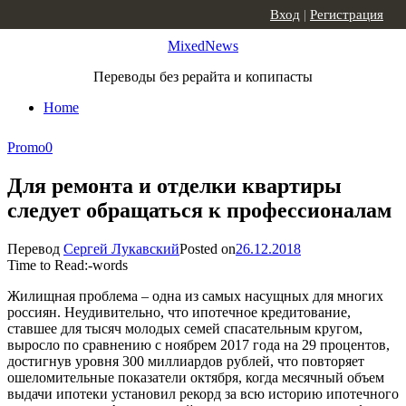
Skip to content
Вход
|
Регистрация
MixedNews
Переводы без рерайта и копипасты
Home
Promo
0
Для ремонта и отделки квартиры
следует обращаться к профессионалам
Перевод
Сергей Лукавский
Posted on
26.12.2018
Time to Read:
-
words
Жилищная проблема – одна из самых насущных для многих
россиян. Неудивительно, что ипотечное кредитование,
ставшее для тысяч молодых семей спасательным кругом,
выросло по сравнению с ноябрем 2017 года на 29 процентов,
достигнув уровня 300 миллиардов рублей, что повторяет
ошеломительные показатели октября, когда месячный объем
выдачи ипотеки установил рекорд за всю историю ипотечного