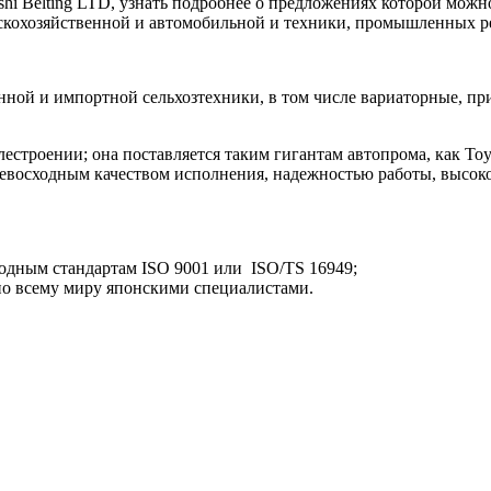
shi Belting LTD, узнать подробнее о предложениях которой можн
скохозяйственной и автомобильной и техники, промышленных р
венной и импортной сельхозтехники, в том числе вариаторные, 
роении; она поставляется таким гигантам автопрома, как Toyota,
евосходным качеством исполнения, надежностью работы, высок
одным стандартам ISO 9001 или ISO/TS 16949;
 по всему миру японскими специалистами.