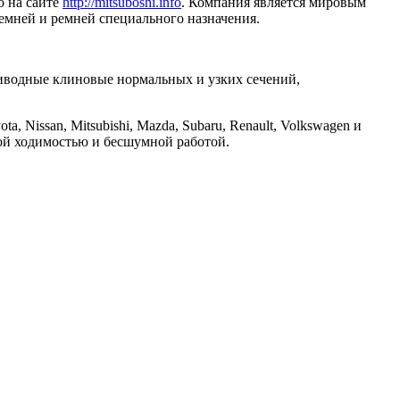
о на сайте
http://mitsuboshi.info
. Компания является мировым
емней и ремней специального назначения.
приводные клиновые нормальных и узких сечений,
 Nissan, Mitsubishi, Mazda, Subaru, Renault, Volkswagen и
ой ходимостью и бесшумной работой.