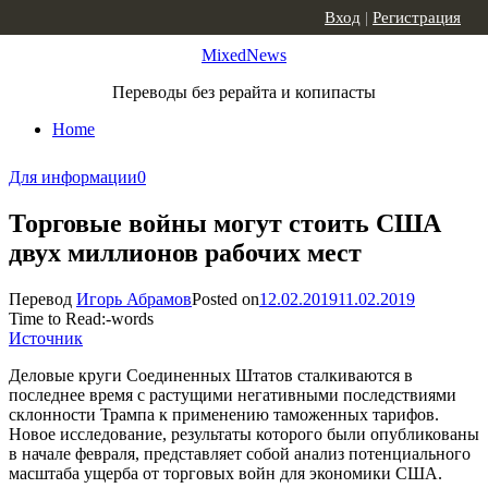
Skip to content
Вход
|
Регистрация
MixedNews
Переводы без рерайта и копипасты
Home
Для информации
0
Торговые войны могут стоить США
двух миллионов рабочих мест
Перевод
Игорь Абрамов
Posted on
12.02.2019
11.02.2019
Time to Read:
-
words
Источник
Деловые круги Соединенных Штатов сталкиваются в
последнее время с растущими негативными последствиями
склонности Трампа к применению таможенных тарифов.
Новое исследование, результаты которого были опубликованы
в начале февраля, представляет собой анализ потенциального
масштаба ущерба от торговых войн для экономики США.