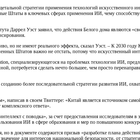
 детальной стратегии применения технологий искусственного ин
нные Штаты в ключевых сферах применения ИИ, чему способству
та Даррел Уэст заявил, что действия Белого дома являются «св
нсирования.
иво, но не имеют реального эффекта, сказал Уэст. – К 2030 году
ненных Штатов важно не отстать, потому что искусственный ин
ovation, специализирующегося на проблемах технологии ИИ, пред
й, потребуется сделать нечто большее, чем просто перенаправи
 созданию более последовательной стратегии развития ИИ, охва
, написав в своем Твиттере: «Китай является источником самой
т комплексного ответа».
нтеллект с поводка», за счет предоставления исследователям в 
ользования ИИ в сфере образования и мер по повышению конку
 но в документе содержится призыв «разработке плана действ
начение для интересов национальной безопасности, от стратег