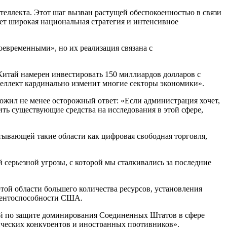
теллекта. Этот шаг вызван растущей обеспокоенностью в связи
ет широкая национальная стратегия и интенсивное
оевременными», но их реализация связана с
 Китай намерен инвестировать 150 миллиардов долларов с
теллект кардинально изменит многие секторы экономики».
ложил не менее осторожный ответ: «Если администрация хочет,
ть существующие средства на исследования в этой сфере,
тывающей такие области как цифровая свободная торговля,
 серьезной угрозы, с которой мы сталкивались за последние
этой области большего количества ресурсов, установления
рентоспособности США.
ий по защите доминирования Соединенных Штатов в сфере
ических конкурентов и иностранных противников».