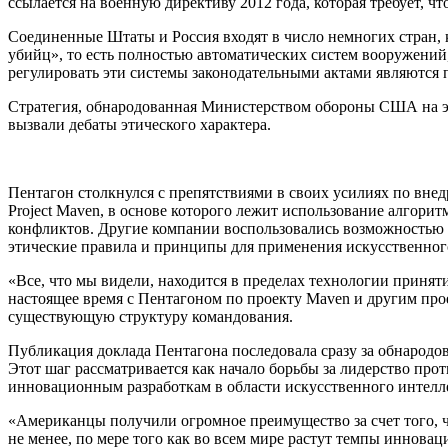
ссылается на военную директиву 2012 года, которая требует, ч
Соединенные Штаты и Россия входят в число немногих стран,
убийц», то есть полностью автоматических систем вооружений
регулировать эти системы законодательными актами являются
Стратегия, обнародованная Министерством обороны США на эт
вызвали дебаты этического характера.
Пентагон столкнулся с препятствиями в своих усилиях по вне
Project Maven, в основе которого лежит использование алгор
конфликтов. Другие компании воспользовались возможностью з
этические правила и принципы для применения искусственног
«Все, что мы видели, находится в пределах технологии принят
настоящее время с Пентагоном по проекту Maven и другим прое
существующую структуру командования.
Публикация доклада Пентагона последовала сразу за обнародо
Этот шаг рассматривается как начало борьбы за лидерство про
инновационным разработкам в области искусственного интелл
«Американцы получили огромное преимущество за счет того, ч
не менее, по мере того как во всем мире растут темпы инновац