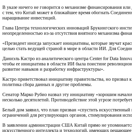
В указе ничего не говорится о механизме финансирования или
с тем, что Китай может в ближайшее время обогнать Соедине
наращивание инвестиций.
Глава Центра технологических инноваций Брукингского институ
неопределенностью из-за отсутствия внятного механизма фина
«Президент иногда запускает инициативы, которые звучат крас
целью стать ведущей страной в мире в области ИИ. Для Соеди
Даниэль Кастро из аналитического центра Center for Data Inn
чтобы ее инициатива в области ИИ была поистине революционно
развитие навыков и разработку инфраструктуры».
Кастро приветствовал инициативу правительства, но призвал к
политика сбора данных и другие проблемы.
Сенатор Марко Рубио назвал эту инициативу «хорошим началом»
несколько десятилетий. Противодействие этой угрозе потребуе
Белый дом заявил, что план призван «спустить искусственный и
ограничений для регулирующих органов, стимулирования исп
В заявлении администрации США Китай прямо не упоминается,
искусственного интеллекта и технологий, имеющих решающее з