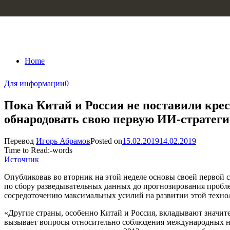
Skip to content
Home
Для информации
0
Пока Китай и Россия не поставили кре
обнародовать свою первую ИИ-стратег
Перевод
Игорь Абрамов
Posted on
15.02.2019
14.02.2019
Time to Read:
-
words
Источник
Опубликовав во вторник на этой неделе основы своей первой с
по сбору разведывательных данных до прогнозирования пробл
сосредоточению максимальных усилий на развитии этой технол
«Другие страны, особенно Китай и Россия, вкладывают значите
вызывает вопросы относительно соблюдения международных нор