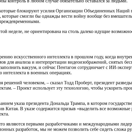
тобы контроль в любом случае обязательно оставался за людьми.
 которые блокируют усилия Организации Объединенных Наций п
, которые смогли бы однажды вести войну вообще без вмешател
 преждевременными.
ой неделе, не ориентирована на столь далеко идущие возможн
дрению искусственного интеллекта в прошлом году, когда внутр
итмов для анализа и интерпретации видеоизображений, снятых б
аполнить вакуум, и сейчас Пентагон сотрудничает с ИИ-экспер
о интеллекта в военных операциях.
ия решений человеком, – сказал Тодд Проберт, президент разведы
ктам. – Проект использует эту технологию, чтобы ускорить про
ванием указа президента Дональда Трампа, в котором государст
тив Китая. В указе содержится призыв «выделить все возможные
екта.
то являются первыми разработчиками и международными лидерам
ионных разработок, мы не можем позволить себе сидеть сложа ру