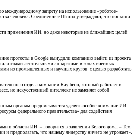
о международному запрету на использование «роботов-
ьства человека. Соединенные Штаты утверждают, что попытки
ости применения ИИ, но даже некоторые из ближайших целей
енние протесты в Google вынудили компанию выйти из проекта
еспилотными летательными аппаратами в зонах военных
тами из промышленных и научных кругов, с целью разработать
вательного отдела компании Raytheon, который работает в
цесс, но искусственный интеллект не заменяет собой
венным органам предписывается уделять особое внимание ИИ.
 ресурсы федерального правительства» для содействия
и в области ИИ, – говорится в заявлении Белого дома. – Тем
ки и предполагать, что нашему лидерству ничего не угрожает».