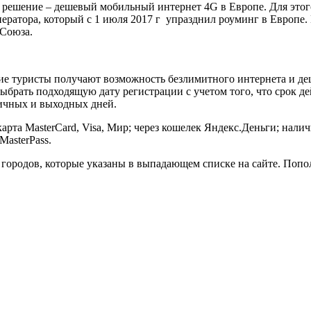
 решение – дешевый мобильный интернет 4G в Европе. Для этого
ператора, который с 1 июля 2017 г упразднил роуминг в Европе.
 Союза.
е туристы получают возможность безлимитного интернета и деш
ыбрать подходящую дату регистрации с учетом того, что срок д
ничных и выходных дней.
та MasterCard, Visa, Мир; через кошелек Яндекс.Деньги; наличн
MasterPass.
городов, которые указаны в выпадающем списке на сайте. Попо