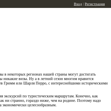
Вход
|
Регистрация
зы в некоторых регионах нашей страны могут достигать
ы никакие визы. Ну а в летний сезон многим нравится
тьев Гримм или Шарля Перро, с интереснейшими историческими
мя экскурсий по туристическим маршрутам. Конечно, как
как ни странно, гораздо ниже, чем на родине. Поэтому надо
да экономически целесообразным.