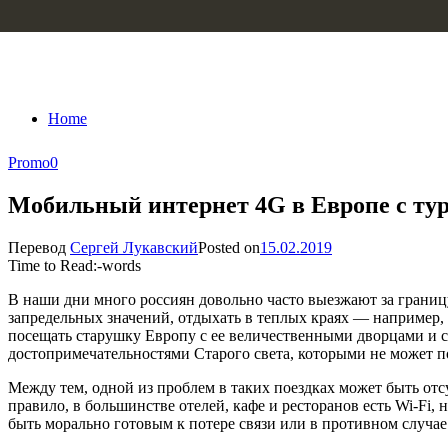
Skip to content
Home
Promo
0
Мобильный интернет 4G в Европе с ту
Перевод
Сергей Лукавский
Posted on
15.02.2019
Time to Read:
-
words
В наши дни много россиян довольно часто выезжают за границу
запредельных значений, отдыхать в теплых краях — например,
посещать старушку Европу с ее величественными дворцами и 
достопримечательностями Старого света, которыми не может п
Между тем, одной из проблем в таких поездках может быть от
правило, в большинстве отелей, кафе и ресторанов есть Wi-Fi,
быть морально готовым к потере связи или в противном случае