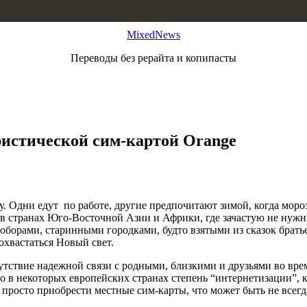
MixedNews
Переводы без рерайта и копипасты
ристической сим-картой Orange
. Одни едут по работе, другие предпочитают зимой, когда моро
 в странах Юго-Восточной Азии и Африки, где зачастую не нужн
соборами, старинными городками, будто взятыми из сказок бра
охвастаться Новый свет.
сутствие надежной связи с родными, близкими и друзьями во вре
 но в некоторых европейских странах степень “интернетизации”, 
 просто приобрести местные сим-карты, что может быть не всег