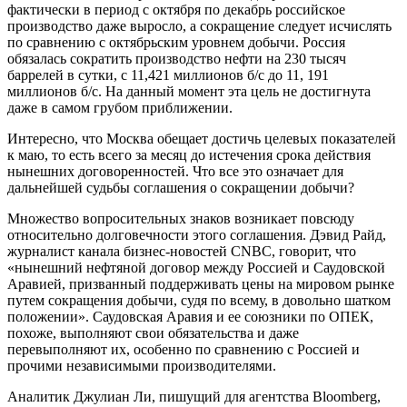
фактически в период с октября по декабрь российское
производство даже выросло, а сокращение следует исчислять
по сравнению с октябрьским уровнем добычи. Россия
обязалась сократить производство нефти на 230 тысяч
баррелей в сутки, с 11,421 миллионов б/с до 11, 191
миллионов б/с. На данный момент эта цель не достигнута
даже в самом грубом приближении.
Интересно, что Москва обещает достичь целевых показателей
к маю, то есть всего за месяц до истечения срока действия
нынешних договоренностей. Что все это означает для
дальнейшей судьбы соглашения о сокращении добычи?
Множество вопросительных знаков возникает повсюду
относительно долговечности этого соглашения. Дэвид Райд,
журналист канала бизнес-новостей CNBC, говорит, что
«нынешний нефтяной договор между Россией и Саудовской
Аравией, призванный поддерживать цены на мировом рынке
путем сокращения добычи, судя по всему, в довольно шатком
положении». Саудовская Аравия и ее союзники по ОПЕК,
похоже, выполняют свои обязательства и даже
перевыполняют их, особенно по сравнению с Россией и
прочими независимыми производителями.
Аналитик Джулиан Ли, пишущий для агентства Bloomberg,