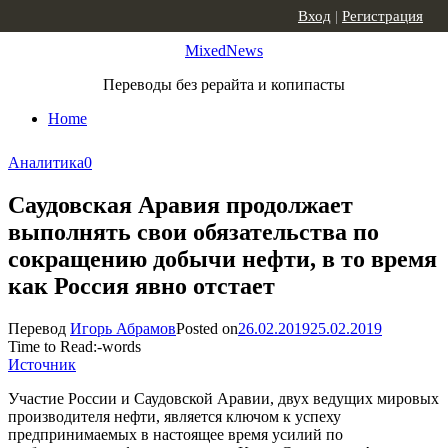
Skip to content
Вход
|
Регистрация
MixedNews
Переводы без рерайта и копипасты
Home
Аналитика
0
Саудовская Аравия продолжает
выполнять свои обязательства по
сокращению добычи нефти, в то время
как Россия явно отстает
Перевод
Игорь Абрамов
Posted on
26.02.2019
25.02.2019
Time to Read:
-
words
Источник
Участие России и Саудовской Аравии, двух ведущих мировых
производителя нефти, является ключом к успеху
предпринимаемых в настоящее время усилий по