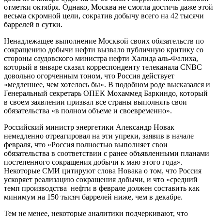
отметки октября. Однако, Москва не смогла достичь даже этой
весьма скромной цели, сократив добычу всего на 42 тысячи
баррелей в сутки.
Ненадлежащее выполнение Москвой своих обязательств по
сокращению добычи нефти вызвало публичную критику со
стороны саудовского министра нефти Халида аль-Фалиха,
который в январе сказал корреспонденту телеканала CNBC
довольно огорченным тоном, что Россия действует
«медленнее, чем хотелось бы». В подобном роде высказался и
Генеральный секретарь ОПЕК Мохаммед Баркиндо, который
в своем заявлении призвал все страны выполнять свои
обязательства «в полном объеме и своевременно».
Российский министр энергетики Александр Новак
немедленно отреагировал на эти упреки, заявив в начале
февраля, что «Россия полностью выполняет свои
обязательства в соответствии с ранее объявленными планами
постепенного сокращения добычи к маю этого года».
Некоторые СМИ цитируют слова Новака о том, что Россия
ускоряет реализацию сокращения добычи, и что «средний
темп производства нефти в феврале должен составить как
минимум на 150 тысяч баррелей ниже, чем в декабре.
Тем не менее, некоторые аналитики подчеркивают, что