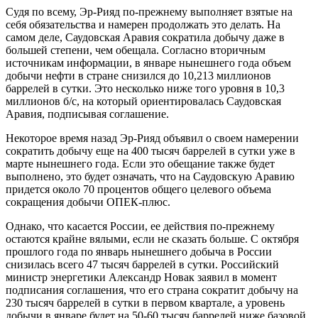
Судя по всему, Эр-Рияд по-прежнему выполняет взятые на
себя обязательства и намерен продолжать это делать. На
самом деле, Саудовская Аравия сократила добычу даже в
большей степени, чем обещала. Согласно вторичным
источникам информации, в январе нынешнего года объем
добычи нефти в стране снизился до 10,213 миллионов
баррелей в сутки. Это несколько ниже того уровня в 10,3
миллионов б/с, на который ориентировалась Саудовская
Аравия, подписывая соглашение.
Некоторое время назад Эр-Рияд объявил о своем намерении
сократить добычу еще на 400 тысяч баррелей в сутки уже в
марте нынешнего года. Если это обещание также будет
выполнено, это будет означать, что на Саудовскую Аравию
придется около 70 процентов общего целевого объема
сокращения добычи ОПЕК-плюс.
Однако, что касается России, ее действия по-прежнему
остаются крайне вялыми, если не сказать больше. С октября
прошлого года по январь нынешнего добыча в России
снизилась всего 47 тысяч баррелей в сутки. Российский
министр энергетики Александр Новак заявил в момент
подписания соглашения, что его страна сократит добычу на
230 тысяч баррелей в сутки в первом квартале, а уровень
добычи в январе будет на 50-60 тысяч баррелей ниже базовой