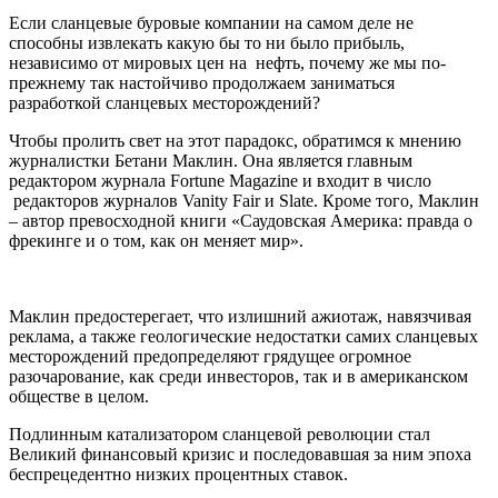
Если сланцевые буровые компании на самом деле не
способны извлекать какую бы то ни было прибыль,
независимо от мировых цен на нефть, почему же мы по-
прежнему так настойчиво продолжаем заниматься
разработкой сланцевых месторождений?
Чтобы пролить свет на этот парадокс, обратимся к мнению
журналистки Бетани Маклин. Она является главным
редактором журнала Fortune Magazine и входит в число
редакторов журналов Vanity Fair и Slate. Кроме того, Маклин
– автор превосходной книги «Саудовская Америка: правда о
фрекинге и о том, как он меняет мир».
Маклин предостерегает, что излишний ажиотаж, навязчивая
реклама, а также геологические недостатки самих сланцевых
месторождений предопределяют грядущее огромное
разочарование, как среди инвесторов, так и в американском
обществе в целом.
Подлинным катализатором сланцевой революции стал
Великий финансовый кризис и последовавшая за ним эпоха
беспрецедентно низких процентных ставок.