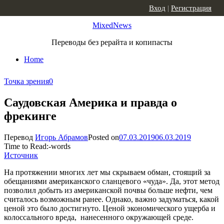
Skip to content
Вход
|
Регистрация
MixedNews
Переводы без рерайта и копипасты
Home
Точка зрения
0
Саудовская Америка и правда о
фрекинге
Перевод
Игорь Абрамов
Posted on
07.03.2019
06.03.2019
Time to Read:
-
words
Источник
На протяжении многих лет мы скрываем обман, стоящий за
обещаниями американского сланцевого «чуда». Да, этот метод
позволил добыть из американской почвы больше нефти, чем
считалось возможным ранее. Однако, важно задуматься, какой
ценой это было достигнуто. Ценой экономического ущерба и
колоссального вреда, нанесенного окружающей среде.