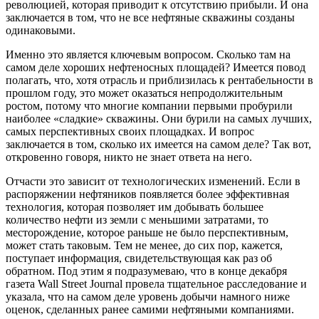
революцией, которая приводит к отсутствию прибыли. И она
заключается в том, что не все нефтяные скважины созданы
одинаковыми.
Именно это является ключевым вопросом. Сколько там на
самом деле хороших нефтеносных площадей? Имеется повод
полагать, что, хотя отрасль и приблизилась к рентабельности в
прошлом году, это может оказаться непродолжительным
ростом, потому что многие компании первыми пробурили
наиболее «сладкие» скважины. Они бурили на самых лучших,
самых перспективных своих площадках. И вопрос
заключается в том, сколько их имеется на самом деле? Так вот,
откровенно говоря, никто не знает ответа на него.
Отчасти это зависит от технологических изменений. Если в
распоряжении нефтяников появляется более эффективная
технология, которая позволяет им добывать большее
количество нефти из земли с меньшими затратами, то
месторождение, которое раньше не было перспективным,
может стать таковым. Тем не менее, до сих пор, кажется,
поступает информация, свидетельствующая как раз об
обратном. Под этим я подразумеваю, что в конце декабря
газета Wall Street Journal провела тщательное расследование и
указала, что на самом деле уровень добычи намного ниже
оценок, сделанных ранее самими нефтяными компаниями.