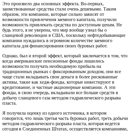
Это произвело два основных эффекта. Во-первых,
заимствованные средства стали очень дешевыми. Таким
образом, эти компании, которые сильно зависят от
возможности привлечения заемного капитала, получили
возможность привлекать средства по доступным ценам. Не
будь этого, я не уверена, что мир вообще узнал бы о
сланцевой революции в США, поскольку нефтедобывающие
компании нуждались в огромном количестве заемного
капитала для финансирования своих буровых работ.
Однако, был и второй эффект, который заключается в том, что
когда американские пенсионные фонды лишились
возможности получать необходимую прибыль на
традиционных рынках с фиксированным доходом, они все
чаще стали вкладывать свои деньги в более рискованные
активы, такие как хедж-фонды, которые инвестируют в
кредитование, и частные акционерные компании. А эти
фонды, в свою очередь, вкладывали все больше средств в
добычу сланцевого газа методом гидравлического разрыва
пласта.
Я получила оценку из одного источника, в котором
говорится, что лишь третья часть буровых работ, треть добычи
методом гидравлического разрыва пласта, которая ведется
сегодня в Соединенных Штатах, осуществляется компаниями,