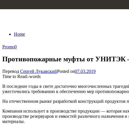
Skip to content
Home
Promo
0
Противопожарные муфты от УНИТЭК – 
Перевод
Сергей Лукавский
Posted on
07.03.2019
Time to Read:
-
words
В последние годы в свете достаточно многочисленных трагеди
ужесточились требованию к обеспечению мер противопожарно
На отечественном рынке разработкой конструкций продуктов
Компания использует в производстве продукции — которая нахо
производстве резервуаров и емкостей различного назначения 
материалы.