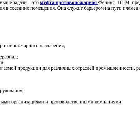
выше задачи – это
муфта противопожарная
Феникс- ППМ, пред
ия в соседние помещения. Она служит барьером на пути пламени
противопожарного назначения;
ерсонал;
и;
лагаемой продукции для различных отраслей промышленности, ра
рудования;
тными организациями и производственными компаниями.