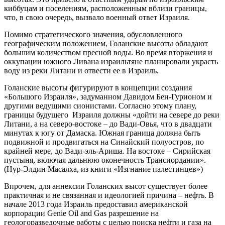
киббуцам и поселениям, расположенным вблизи границы,
что, в свою очередь, вызвало военный ответ Израиля.
Помимо стратегического значения, обусловленного
географическим положением, Голанские высоты обладают
большим количеством пресной воды. Во время вторжения и
оккупации южного Ливана израильтяне планировали украсть
воду из реки Литани и отвести ее в Израиль.
Голанские высоты фигурируют в концепции создания
«Большого Израиля», задуманном Давидом Бен-Гурионом и
другими ведущими сионистами. Согласно этому плану,
границы будущего Израиля должны «дойти на севере до реки
Литани, а на северо-востоке – до Вади-Овья, что в двадцати
минутах к югу от Дамаска. Южная граница должна быть
подвижной и продвигаться на Синайский полуостров, по
крайней мере, до Вади-эль-Ариша. На востоке – Сирийская
пустыня, включая дальнюю оконечность Трансиордании».
(Нур-Элдин Масалха, из книги «Изгнание палестинцев»)
Впрочем, для аннексии Голанских высот существует более
практичная и не связанная и идеологией причина – нефть. В
начале 2013 года Израиль предоставил американской
корпорации Genie Oil and Gas разрешение на
геологоразведочные работы с целью поиска нефти и газа на