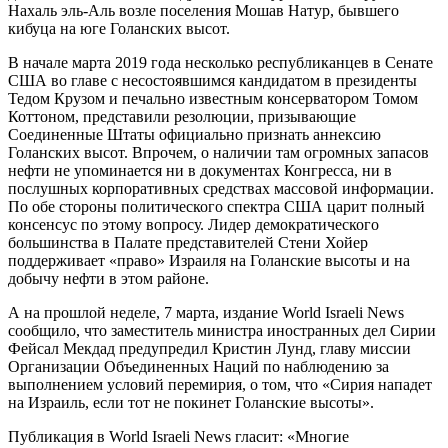
Нахаль эль-Аль возле поселения Мошав Натур, бывшего
кибуца на юге Голанских высот.
В начале марта 2019 года несколько республиканцев в Сенате
США во главе с несостоявшимся кандидатом в президенты
Тедом Крузом и печально известным консерватором Томом
Коттоном, представили резолюции, призывающие
Соединенные Штаты официально признать аннексию
Голанских высот. Впрочем, о наличии там огромных запасов
нефти не упоминается ни в документах Конгресса, ни в
послушных корпоративных средствах массовой информации.
По обе стороны политического спектра США царит полный
консенсус по этому вопросу. Лидер демократического
большинства в Палате представителей Стени Хойер
поддерживает «право» Израиля на Голанские высоты и на
добычу нефти в этом районе.
А на прошлой неделе, 7 марта, издание World Israeli News
сообщило, что заместитель министра иностранных дел Сирии
Фейсал Мекдад предупредил Кристин Лунд, главу миссии
Организации Объединенных Наций по наблюдению за
выполнением условий перемирия, о том, что «Сирия нападет
на Израиль, если тот не покинет Голанские высоты».
Публикация в World Israeli News гласит: «Многие