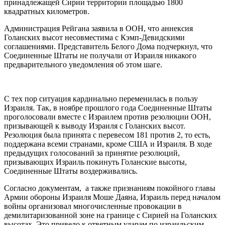
принадлежащей Сирии территории площадью 1800
квадратных километров.
Администрация Рейгана заявила в ООН, что аннексия
Голанских высот несовместима с Кэмп-Девидскими
соглашениями. Представитель Белого Дома подчеркнул, что
Соединенные Штаты не получали от Израиля никакого
предварительного уведомления об этом шаге.
С тех пор ситуация кардинально переменилась в пользу
Израиля. Так, в ноябре прошлого года Соединенные Штаты
проголосовали вместе с Израилем против резолюции ООН,
призывающей к выводу Израиля с Голанских высот.
Резолюция была принята с перевесом 181 против 2, то есть,
поддержана всеми странами, кроме США и Израиля. В ходе
предыдущих голосований за принятие резолюций,
призывающих Израиль покинуть Голанские высоты,
Соединенные Штаты воздерживались.
Согласно документам, а также признаниям покойного главы
Армии обороны Израиля Моше Даяна, Израиль перед началом
войны организовал многочисленные провокации в
демилитаризованной зоне на границе с Сирией на Голанских
высотах. Это привело к ответным ударам по израильским