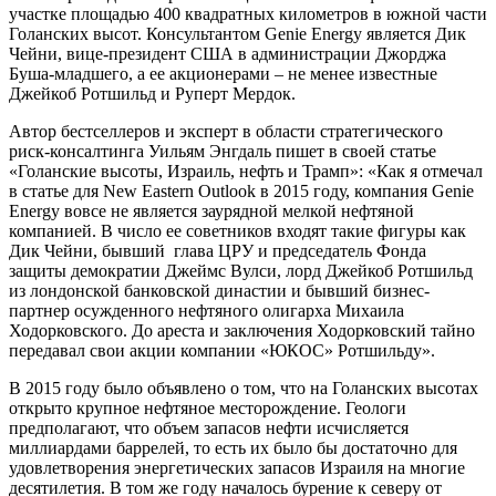
участке площадью 400 квадратных километров в южной части
Голанских высот. Консультантом Genie Energy является Дик
Чейни, вице-президент США в администрации Джорджа
Буша-младшего, а ее акционерами – не менее известные
Джейкоб Ротшильд и Руперт Мердок.
Автор бестселлеров и эксперт в области стратегического
риск-консалтинга Уильям Энгдаль пишет в своей статье
«Голанские высоты, Израиль, нефть и Трамп»: «Как я отмечал
в статье для New Eastern Outlook в 2015 году, компания Genie
Energy вовсе не является заурядной мелкой нефтяной
компанией. В число ее советников входят такие фигуры как
Дик Чейни, бывший глава ЦРУ и председатель Фонда
защиты демократии Джеймс Вулси, лорд Джейкоб Ротшильд
из лондонской банковской династии и бывший бизнес-
партнер осужденного нефтяного олигарха Михаила
Ходорковского. До ареста и заключения Ходорковский тайно
передавал свои акции компании «ЮКОС» Ротшильду».
В 2015 году было объявлено о том, что на Голанских высотах
открыто крупное нефтяное месторождение. Геологи
предполагают, что объем запасов нефти исчисляется
миллиардами баррелей, то есть их было бы достаточно для
удовлетворения энергетических запасов Израиля на многие
десятилетия. В том же году началось бурение к северу от