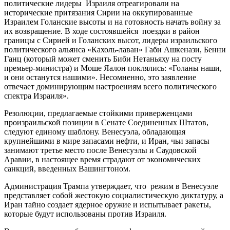
политические лидеры Израиля отреагировали на
исторические притязания Сирии на оккупированные
Израилем Голанские высоты и на готовность начать войну за
их возвращение. В ходе состоявшейся поездки в район
границы с Сирией и Голанских высот, лидеры израильского
политического альянса «Кахоль-лаван» Габи Ашкенази, Бенни
Ганц (который может сменить Биби Нетаньяху на посту
премьер-министра) и Моше Яалон поклялись: «Голаны наши,
и они останутся нашими». Несомненно, это заявление
отвечает доминирующим настроениям всего политического
спектра Израиля».
Резолюции, предлагаемые стойкими приверженцами
произраильской позиции в Сенате Соединенных Штатов,
следуют единому шаблону. Венесуэла, обладающая
крупнейшими в мире запасами нефти, и Иран, чьи запасы
занимают третье место после Венесуэлы и Саудовской
Аравии, в настоящее время страдают от экономических
санкций, введенных Вашингтоном.
Администрация Трампа утверждает, что режим в Венесуэле
представляет собой жестокую социалистическую диктатуру, а
Иран тайно создает ядерное оружие и испытывает ракеты,
которые будут использованы против Израиля.