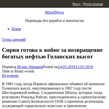
Skip to content
Вход
|
Регистрация
MixedNews
Переводы без рерайта и копипасты
Home
Точка зрения
0
Сирия готова к войне за возвращение
богатых нефтью Голанских высот
Перевод
Игорь Абрамов
Posted on
14.03.2019
13.03.2019
Time to Read:
-
words
Источник
В 1981 году, когда Израиль официально объявил об аннексии
Голанских высот, оккупированных в 1967 году после
Шестидневной войны. Соединенные Штаты, которые тогда
возглавлял Рональд Рейган, присоединились к единогласному
решению Совета Безопасности ООН о принятии резолюции,
осуждающей израильскую агрессию и присвоение