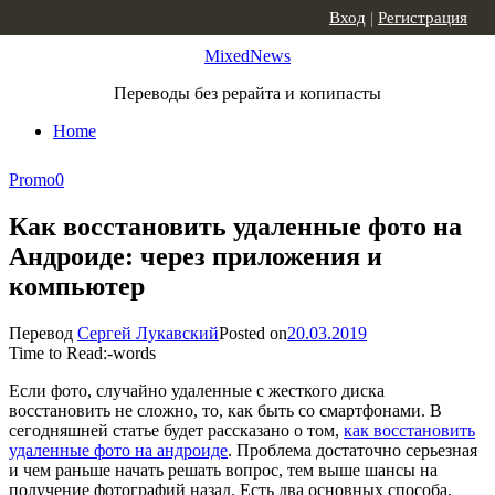
Skip to content
Вход
|
Регистрация
MixedNews
Переводы без рерайта и копипасты
Home
Promo
0
Как восстановить удаленные фото на
Андроиде: через приложения и
компьютер
Перевод
Сергей Лукавский
Posted on
20.03.2019
Time to Read:
-
words
Если фото, случайно удаленные с жесткого диска
восстановить не сложно, то, как быть со смартфонами. В
сегодняшней статье будет рассказано о том,
как восстановить
удаленные фото на андроиде
. Проблема достаточно серьезная
и чем раньше начать решать вопрос, тем выше шансы на
получение фотографий назад. Есть два основных способа,