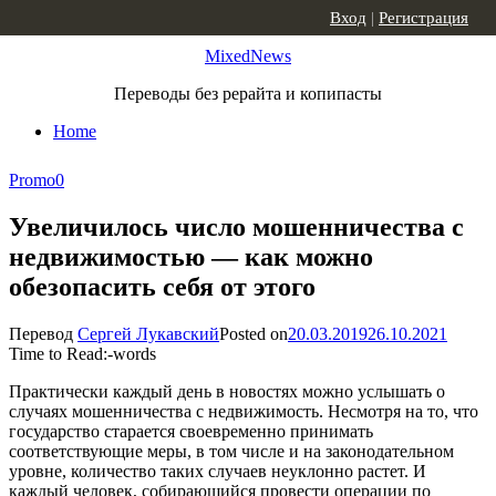
Skip to content
Вход
|
Регистрация
MixedNews
Переводы без рерайта и копипасты
Home
Promo
0
Увеличилось число мошенничества с
недвижимостью — как можно
обезопасить себя от этого
Перевод
Сергей Лукавский
Posted on
20.03.2019
26.10.2021
Time to Read:
-
words
Практически каждый день в новостях можно услышать о
случаях мошенничества с недвижимость. Несмотря на то, что
государство старается своевременно принимать
соответствующие меры, в том числе и на законодательном
уровне, количество таких случаев неуклонно растет. И
каждый человек, собирающийся провести операции по