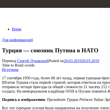
Skip to content
Home
Для информации
0
Турция — союзник Путина в НАТО
Перевод
Сергей Лукавский
Posted on
20.03.2019
20.03.2019
Time to Read:
-
words
Источник
17 сентября 1950 года, более 68 лет назад, первая турецкая б
Штатов Турция стала первой страной, которая ответила на п
отправила четыре бригады (в общей сложности 21 тысячу 212 с
солдата. На мемориальном кладбище ООН в Пусане покоятся 46
Подпись к изображению
:
Президент Турции Реджеп Тайип Эрд
Все эти турецкие усилия были направлены на получение членс