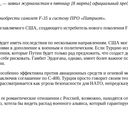
я», — заявил журналистам в пятницу [8 марта] официальный пре
 приобрести самолет F-35 и систему ПРО «Патриот».
авляемого США, создающего истребитель нового поколения F-35 L
удет иметь последствия по нескольким направлениям. США могут
ниями в дополнение к военным и политическим. Если Турцию иск
ия, которые Путин будет только рад предложить, что создаст 
себе рисковать. Гамбит Эрдогана, однако, имеет более важное 
ии.
 особенно эффективна против авиационных средств и огневой м
Заключив соглашение по С-400, Турция просто говорит своим тео
рассматривается как угроза безопасности для НАТО, непредсказ
е романтические отношения с Россией, возможно, находятся сей
 хотела бы видеть распад военного альянса, который гарантиру