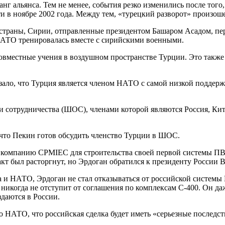
альянса. Тем не менее, события резко изменились после того,
 в ноябре 2002 года. Между тем, «турецкий разворот» произошел
 страны, Сирии, отправленные президентом Башаром Асадом, пе
НАТО тренировалась вместе с сирийскими военными.
совместные учения в воздушном пространстве Турции. Это такж
казало, что Турция является членом НАТО с самой низкой поддерж
 сотрудничества (ШОС), членами которой являются Россия, Кит
 что Пекин готов обсудить членство Турции в ШОС.
ую компанию CPMIEC для строительства своей первой системы П
т был расторгнут, но Эрдоган обратился к президенту России 
 и НАТО, Эрдоган не стал отказываться от российской систем
 никогда не отступит от соглашения по комплексам С-400. Он да
даются в России.
 НАТО, что российская сделка будет иметь «серьезные последс