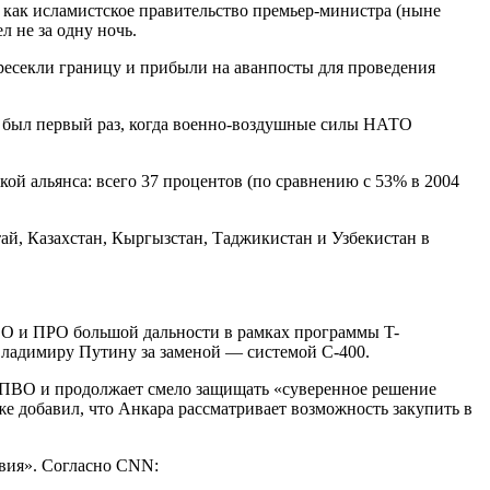
 как исламистское правительство премьер-министра (ныне
 не за одну ночь.
ресекли границу и прибыли на аванпосты для проведения
е был первый раз, когда военно-воздушные силы НАТО
кой альянса: всего 37 процентов (по сравнению с 53% в 2004
ай, Казахстан, Кыргызстан, Таджикистан и Узбекистан в
ВО и ПРО большой дальности в рамках программы T-
Владимиру Путину за заменой — системой С-400.
ы ПВО и продолжает смело защищать «суверенное решение
же добавил, что Анкара рассматривает возможность закупить в
твия». Согласно CNN: