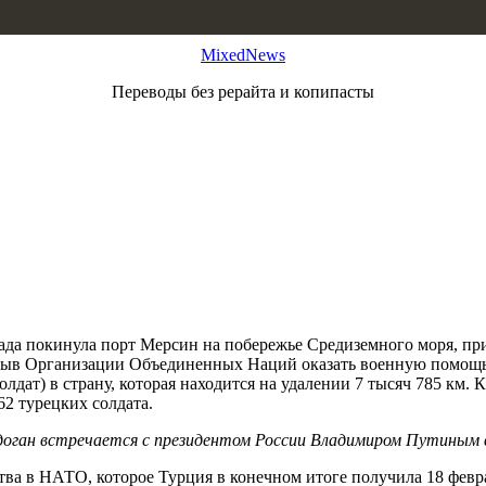
MixedNews
Переводы без рерайта и копипасты
ригада покинула порт Мерсин на побережье Средиземного моря, п
ризыв Организации Объединенных Наций оказать военную помощ
олдат) в страну, которая находится на удалении 7 тысяч 785 км
2 турецких солдата.
оган встречается с президентом России Владимиром Путиным в
тва в НАТО, которое Турция в конечном итоге получила 18 февра