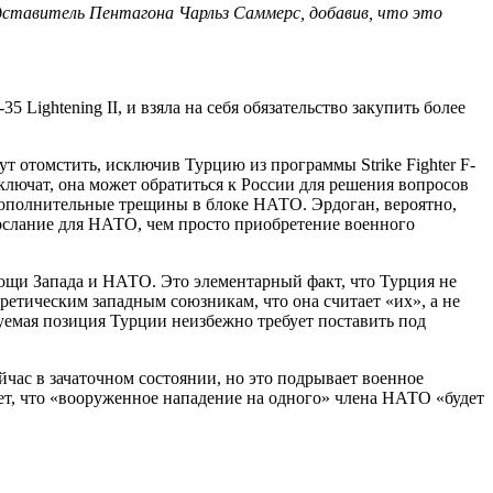
дставитель Пентагона Чарльз Саммерс, добавив, что это
ightening II, и взяла на себя обязательство закупить более
 отомстить, исключив Турцию из программы Strike Fighter F-
лючат, она может обратиться к России для решения вопросов
дополнительные трещины в блоке НАТО. Эрдоган, вероятно,
послание для НАТО, чем просто приобретение военного
ощи Запада и НАТО. Это элементарный факт, что Турция не
ретическим западным союзникам, что она считает «их», а не
уемая позиция Турции неизбежно требует поставить под
час в зачаточном состоянии, но это подрывает военное
ет, что «вооруженное нападение на одного» члена НАТО «будет