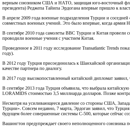
верным союзником США и НАТО, защищая юго-восточный фланг 
президента) Реджепа Тайипа Эрдогана впервые пришло к власти
В апреле 2009 года военные подразделения Турции и соседней
совместных военных учений. Это было впервые, когда армия 
В сентябре 2010 года самолеты ВВС Турции и Китая провели 
проводили военные учения с участием Китая.
Проведенное в 2011 году исследование Transatlantic Trends по
году).
В 2012 году Турция присоединилась к Шанхайской организации
качестве партнера по диалогу.
В 2017 году высокопоставленный китайский дипломат заявил,
В сентябре 2013 года Турция объявила, что выбрала китайск
LORAMIDS стоимостью 3,5 миллиарда долларов. Позже контрак
Несмотря на усиливающееся давление со стороны США, Запада
Турции». Совсем недавно, 7 марта, Эрдоган заявил, что Турция
будущем более совершенные системы С-500, которые сейчас соз
Вашингтон предупреждает своего неполноценного союзника по