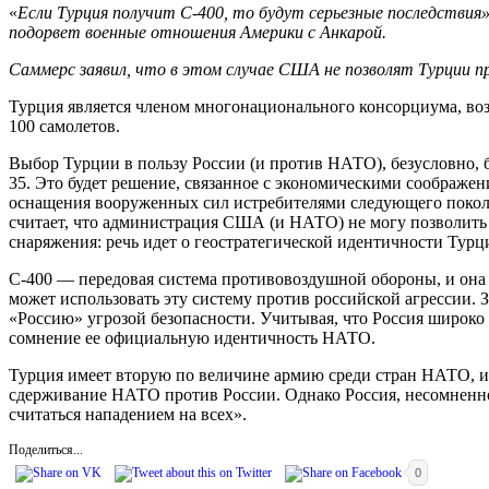
«
Если Турция получит С-400, то будут серьезные последстви
подорвет военные отношения Америки с Анкарой.
Саммерс заявил, что в этом случае США не позволят Турции
Турция является членом многонационального консорциума, возгл
100 самолетов.
Выбор Турции в пользу России (и против НАТО), безусловно, б
35. Это будет решение, связанное с экономическими соображе
оснащения вооруженных сил истребителями следующего поколен
считает, что администрация США (и НАТО) не могу позволить 
снаряжения: речь идет о геостратегической идентичности Турц
С-400 — передовая система противовоздушной обороны, и она
может использовать эту систему против российской агрессии. 
«Россию» угрозой безопасности. Учитывая, что Россия широко 
сомнение ее официальную идентичность НАТО.
Турция имеет вторую по величине армию среди стран НАТО, и е
сдерживание НАТО против России. Однако Россия, несомненно,
считаться нападением на всех».
Поделиться...
0