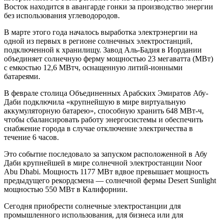
Восток находится в авангарде гонки за производство энергии
без использования углеводородов.
В марте этого года началось выработка электрэнергии на
одной из первых в регионе солнечных электростанций,
подключенной к хранилищу. Завод Аль-Бадия в Иордании
объединяет солнечную ферму мощностью 23 мегаватта (МВт)
с емкостью 12,6 МВтч, оснащенную литий-ионными
батареями.
В феврале столица Объединенных Арабских Эмиратов Абу-
Даби подключила «крупнейшую в мире виртуальную
аккумуляторную батарею», способную хранить 648 МВт-ч,
чтобы сбалансировать работу энергосистемы и обеспечить
снабжение города в случае отключение электричества в
течение 6 часов.
Это событие последовало за запуском расположенной в Абу
Даби крупнейшей в мире солнечной электростанции Noor
Abu Dhabi. Мощность 1177 МВт вдвое превышает мощность
предыдущего рекордсмена — солнечной фермы Desert Sunlight
мощностью 550 МВт в Калифорнии.
Сегодня приобрести солнечные электростанции для
промышленного использования, для бизнеса или для