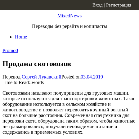
Skip to content
Вход
|
Регистрация
MixedNews
Переводы без рерайта и копипасты
Home
Promo
0
Продажа скотовозов
Перевод
Сергей Лукавский
Posted on
03.04.2019
Time to Read:
-
words
Скотовозами называют полуприцепы для грузовых машин,
которые используются для транспортировки животных. Такое
оборудование используется в сельском хозяйстве и
животноводстве и позволяет перевозить крупный рогатый
скот на большие расстояния. Современная спецтехника для
перевозки скота оборудована таким образом, чтобы животные
не травмировались, получали необходимое питание и
содержались в приемлемых условиях.