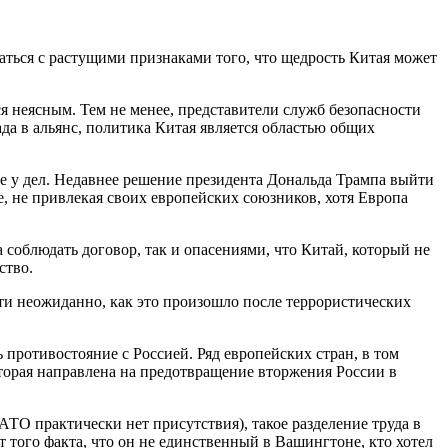
ваться с растущими признаками того, что щедрость Китая может
я неясным. Тем не менее, представители служб безопасности
да в альянс, политика Китая является областью общих
е у дел. Недавнее решение президента Дональда Трампа выйти
е, не привлекая своих европейских союзников, хотя Европа
 соблюдать договор, так и опасениями, что Китай, который не
ство.
и неожиданно, как это произошло после террористических
противостояние с Россией. Ряд европейских стран, в том
рая направлена ​​на предотвращение вторжения России в
ТО практически нет присутствия), такое разделение труда в
 того факта, что он не единственный в Вашингтоне, кто хотел