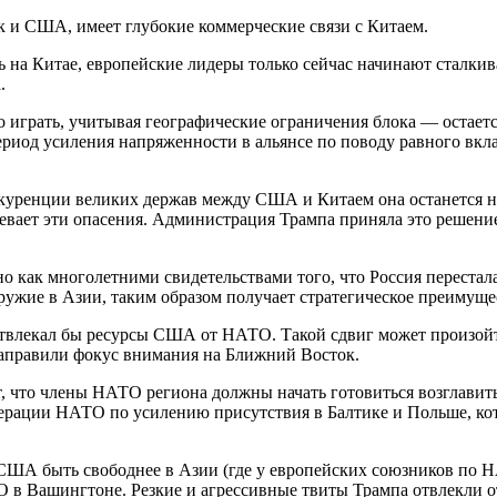
ак и США, имеет глубокие коммерческие связи с Китаем.
ь на Китае, европейские лидеры только сейчас начинают сталки
.
 играть, учитывая географические ограничения блока — остаетс
ериод усиления напряженности в альянсе по поводу равного вкла
нкуренции великих держав между США и Китаем она останется н
ревает эти опасения. Администрация Трампа приняла это решени
 как многолетними свидетельствами того, что Россия перестала
ружие в Азии, таким образом получает стратегическое преимуще
отвлекал бы ресурсы США от НАТО. Такой сдвиг может произойт
направили фокус внимания на Ближний Восток.
 что члены НАТО региона должны начать готовиться возглавить 
ерации НАТО по усилению присутствия в Балтике и Польше, кото
США быть свободнее в Азии (где у европейских союзников по НА
 в Вашингтоне. Резкие и агрессивные твиты Трампа отвлекли от