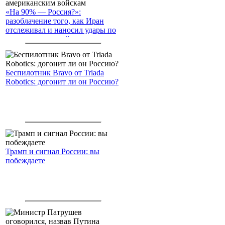
«На 90% — Россия?»:
разоблачение того, как Иран
отслеживал и наносил удары по
американским войскам
Беспилотник Bravo от Triada
Robotics: догонит ли он Россию?
Трамп и сигнал России: вы
побеждаете