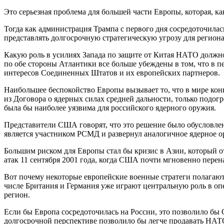
Это серьезная проблема для большей части Европы, которая, к
Тогда как администрация Трампа с первого дня сосредоточилас
представлять долгосрочную стратегическую угрозу для региона
Какую роль в усилиях Запада по защите от Китая НАТО должно
по обе стороны Атлантики все больше убеждены в том, что в п
интересов Соединенных Штатов и их европейских партнеров.
Наибольшее беспокойство Европы вызывает то, что в мире ко
из Договора о ядерных силах средней дальности, только подог
была бы наиболее уязвима для российского ядерного оружия.
Представители США говорят, что это решение было обусловлено
является участником РСМД и развернул аналогичное ядерное о
Большим риском для Европы стал бы кризис в Азии, который 
атак 11 сентября 2001 года, когда США почти мгновенно пере
Вот почему некоторые европейские военные стратеги полагают,
числе Британия и Германия уже играют центральную роль в оп
регион.
Если бы Европа сосредоточилась на России, это позволило бы 
долгосрочной перспективе позволило бы легче продавать НАТО