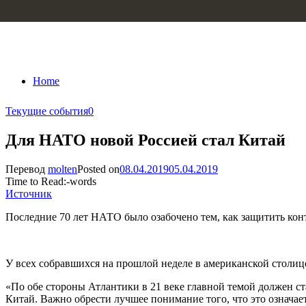
Skip to content
Home
Текущие события
0
Для НАТО новой Россией стал Китай
Перевод
molten
Posted on
08.04.2019
05.04.2019
Time to Read:
-
words
Источник
Последние 70 лет НАТО было озабочено тем, как защитить конт
У всех собравшихся на прошлой неделе в американской столиц
«По обе стороны Атлантики в 21 веке главной темой должен с
Китай. Важно обрести лучшее понимание того, что это означа