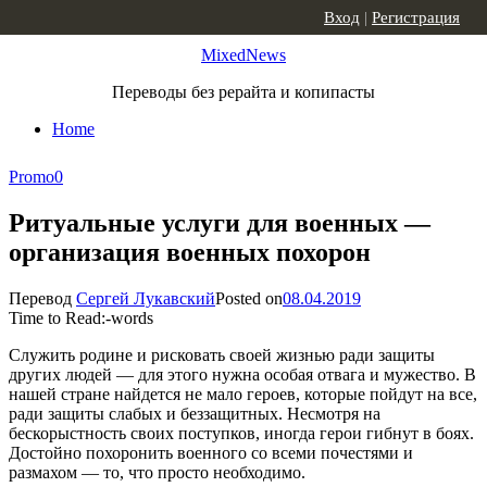
Skip to content
Вход
|
Регистрация
MixedNews
Переводы без рерайта и копипасты
Home
Promo
0
Ритуальные услуги для военных —
организация военных похорон
Перевод
Сергей Лукавский
Posted on
08.04.2019
Time to Read:
-
words
Служить родине и рисковать своей жизнью ради защиты
других людей — для этого нужна особая отвага и мужество. В
нашей стране найдется не мало героев, которые пойдут на все,
ради защиты слабых и беззащитных. Несмотря на
бескорыстность своих поступков, иногда герои гибнут в боях.
Достойно похоронить военного со всеми почестями и
размахом — то, что просто необходимо.