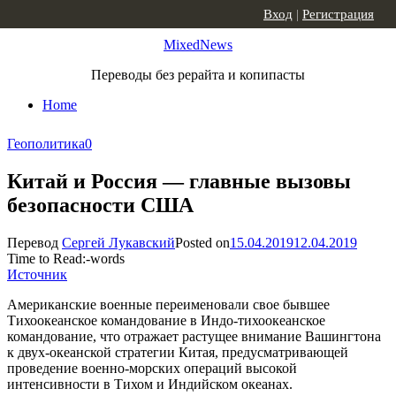
Skip to content
Вход
|
Регистрация
MixedNews
Переводы без рерайта и копипасты
Home
Геополитика
0
Китай и Россия — главные вызовы
безопасности США
Перевод
Сергей Лукавский
Posted on
15.04.2019
12.04.2019
Time to Read:
-
words
Источник
Американские военные переименовали свое бывшее
Тихоокеанское командование в Индо-тихоокеанское
командование, что отражает растущее внимание Вашингтона
к двух-океанской стратегии Китая, предусматривающей
проведение военно-морских операций высокой
интенсивности в Тихом и Индийском океанах.