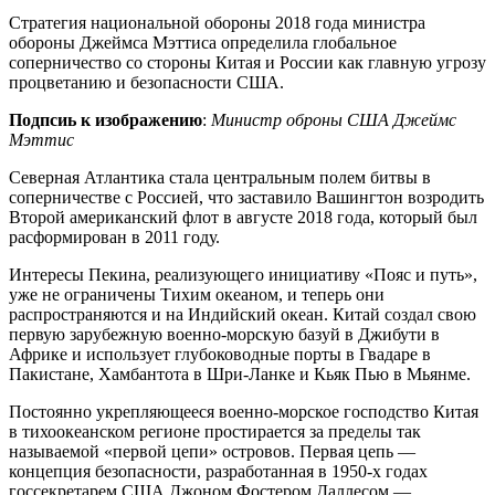
Стратегия национальной обороны 2018 года министра
обороны Джеймса Мэттиса определила глобальное
соперничество со стороны Китая и России как главную угрозу
процветанию и безопасности США.
Подпсиь к изображению
:
Министр оброны США Джеймс
Мэттис
Северная Атлантика стала центральным полем битвы в
соперничестве с Россией, что заставило Вашингтон возродить
Второй американский флот в августе 2018 года, который был
расформирован в 2011 году.
Интересы Пекина, реализующего инициативу «Пояс и путь»,
уже не ограничены Тихим океаном, и теперь они
распространяются и на Индийский океан. Китай создал свою
первую зарубежную военно-морскую базуй в Джибути в
Африке и использует глубоководные порты в Гвадаре в
Пакистане, Хамбантота в Шри-Ланке и Кьяк Пью в Мьянме.
Постоянно укрепляющееся военно-морское господство Китая
в тихоокеанском регионе простирается за пределы так
называемой «первой цепи» островов. Первая цепь —
концепция безопасности, разработанная в 1950-х годах
госсекретарем США Джоном Фостером Даллесом —