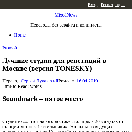
Skip to content
Вход
|
Регистрация
MixedNews
Переводы без рерайта и копипасты
Home
Promo
0
Лучшие студии для репетиций в
Москве (версия TONESKY)
Перевод
Сергей Лукавский
Posted on
16.04.2019
Time to Read:
-
words
Soundmark – пятое место
Студия находится на юго-востоке столицы, в 20 минутах от
станции метро «Текстильщики». Это одна из ведущих
московских студий, за 12 лет работы отлично зарекомендовала