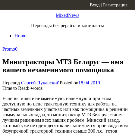
Skip to content
Вход
|
Регистрация
MixedNews
Переводы без рерайта и копипасты
Home
Promo
0
Минитракторы МТЗ Беларус — имя
вашего незаменимого помощника
Перевод
Сергей Лукавский
Posted on
18.04.2019
Time to Read:
-
words
Если вы ищите незаменимую, надежную и при этом
доступную по цене тракторную технику для работы на
частных земельных участках или как помощника в решении
коммунальных задач, то минитрактор МТЗ Беларус станет
лучшим решением всех ваших проблем. Минский завод,
который уже не один десяток лет занимается производством
безупречной тракторной техники свыше 300 л.с., готов