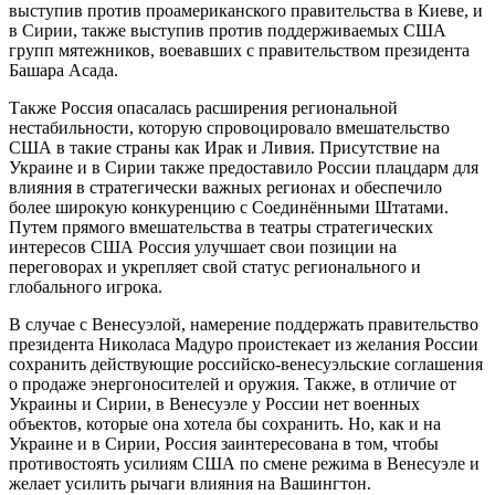
выступив против проамериканского правительства в Киеве, и
в Сирии, также выступив против поддерживаемых США
групп мятежников, воевавших с правительством президента
Башара Асада.
Также Россия опасалась расширения региональной
нестабильности, которую спровоцировало вмешательство
США в такие страны как Ирак и Ливия. Присутствие на
Украине и в Сирии также предоставило России плацдарм для
влияния в стратегически важных регионах и обеспечило
более широкую конкуренцию с Соединёнными Штатами.
Путем прямого вмешательства в театры стратегических
интересов США Россия улучшает свои позиции на
переговорах и укрепляет свой статус регионального и
глобального игрока.
В случае с Венесуэлой, намерение поддержать правительство
президента Николаса Мадуро проистекает из желания России
сохранить действующие российско-венесуэльские соглашения
о продаже энергоносителей и оружия. Также, в отличие от
Украины и Сирии, в Венесуэле у России нет военных
объектов, которые она хотела бы сохранить. Но, как и на
Украине и в Сирии, Россия заинтересована в том, чтобы
противостоять усилиям США по смене режима в Венесуэле и
желает усилить рычаги влияния на Вашингтон.