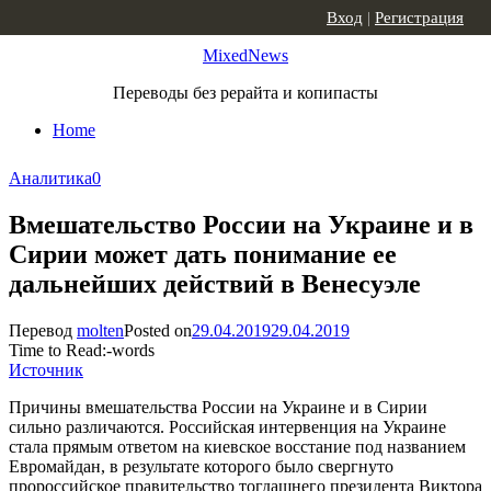
Skip to content
Вход
|
Регистрация
MixedNews
Переводы без рерайта и копипасты
Home
Аналитика
0
Вмешательство России на Украине и в
Сирии может дать понимание ее
дальнейших действий в Венесуэле
Перевод
molten
Posted on
29.04.2019
29.04.2019
Time to Read:
-
words
Источник
Причины вмешательства России на Украине и в Сирии
сильно различаются. Российская интервенция на Украине
стала прямым ответом на киевское восстание под названием
Евромайдан, в результате которого было свергнуто
пророссийское правительство тогдашнего президента Виктора