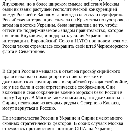
Януковича, но в более широком смысле действия Москвы
были вызваны растущей геополитической конкуренцией
между Россией и Западом за некогда советскую периферию.
Российская интервенция, сначала на Крымском полуострове, а
затем на востоке Украины, была направлена ​​на то, чтобы
оттеснить поддерживаемое Западом правительство, которое
сменило Януковича, и подорвать усилия Украины по
интеграции в Европейский Союз и НАТО при новом режиме.
Россия также стремилась сохранить свой штаб Черноморского
флота в Севастополе.
В Сирии Россия вмешалась в ответ на просьбу сирийского
правительства о помощи против повстанческих и
джихадистских группировок в сирийской гражданской войне,
но у нее были и свои стратегические соображения. Они
включали в себя сохранение военно-морской базы России в
порту Тартус. В Москве также опасались, что джихадисты в
Сирии, некоторые из которых родом с Северного Кавказа,
могут вернуться в Россию.
Но вмешательства России в Украине и Сирии имеют много
сходных стратегических факторов. В обоих случаях Москва
стремилась противостоять позиции США: на Украине,