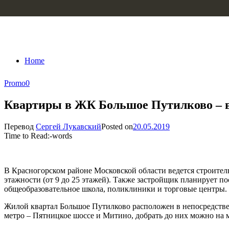
Skip to content
Home
Promo
0
Квартиры в ЖК Большое Путилково – в
Перевод
Сергей Лукавский
Posted on
20.05.2019
Time to Read:
-
words
В Красногорском районе Московской области ведется строител
этажности (от 9 до 25 этажей). Также застройщик планирует п
общеобразовательное школа, поликлиники и торговые центры.
Жилой квартал Большое Путилково расположен в непосредствен
метро – Пятницкое шоссе и Митино, добрать до них можно на 