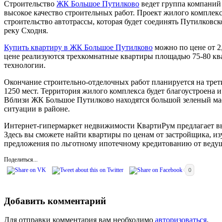
Строительство
ЖК Большое Путилково
ведет группа компаний 
высокое качество строительных работ. Проект жилого комплек
строительство автотрассы, которая будет соединять Путилковс
реку Сходня.
Купить квартиру в ЖК Большое Путилково
можно по цене от 2
цене реализуются трехкомнатные квартиры площадью 75-80 ква
технологии.
Окончание строительно-отделочных работ планируется на трети
1250 мест. Территория жилого комплекса будет благоустроена 
Вблизи ЖК Большое Путилково находятся большой зеленый мас
ситуации в районе.
Интернет-гипермаркет недвижимости КвартиРум предлагает выбра
Здесь вы сможете найти квартиры по ценам от застройщика, и
предложения по льготному ипотечному кредитованию от веду
Поделиться...
0
Добавить комментарий
Для отправки комментария вам необходимо
авторизоваться
.