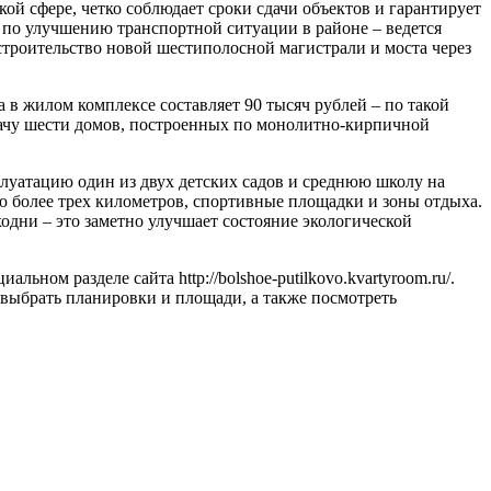
й сфере, четко соблюдает сроки сдачи объектов и гарантирует
 по улучшению транспортной ситуации в районе – ведется
 строительство новой шестиполосной магистрали и моста через
 в жилом комплексе составляет 90 тысяч рублей – по такой
дачу шести домов, построенных по монолитно-кирпичной
плуатацию один из двух детских садов и среднюю школу на
ью более трех километров, спортивные площадки и зоны отдыха.
дни – это заметно улучшает состояние экологической
ом разделе сайта http://bolshoe-putilkovo.kvartyroom.ru/.
выбрать планировки и площади, а также посмотреть