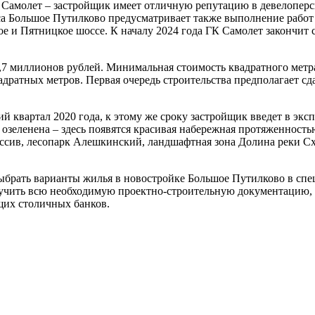
Самолет – застройщик имеет отличную репутацию в девелоперско
са Большое Путилково предусматривает также выполнение работ
кое и Пятницкое шоссе. К началу 2024 года ГК Самолет закончит
,7 миллионов рублей. Минимальная стоимость квадратного метра
дратных метров. Первая очередь строительства предполагает с
й квартал 2020 года, к этому же сроку застройщик введет в экс
и озеленена – здесь появятся красивая набережная протяженност
сив, лесопарк Алешкинский, ландшафтная зона Долина реки Схо
ть варианты жилья в новостройке Большое Путилково в специальн
зучить всю необходимую проектно-строительную документацию, 
щих столичных банков.