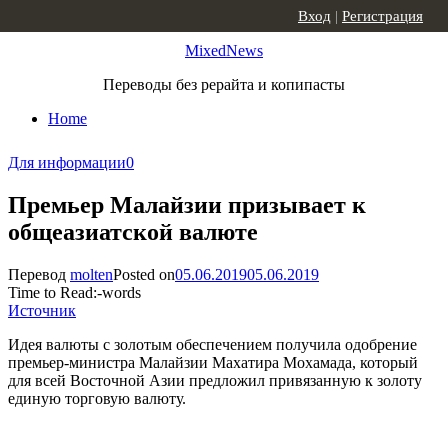
Skip to content
Вход
|
Регистрация
MixedNews
Переводы без рерайта и копипасты
Home
Для информации
0
Премьер Малайзии призывает к
общеазиатской валюте
Перевод
molten
Posted on
05.06.2019
05.06.2019
Time to Read:
-
words
Источник
Идея валюты с золотым обеспечением получила одобрение
премьер-министра Малайзии Махатира Мохамада, который
для всей Восточной Азии предложил привязанную к золоту
единую торговую валюту.