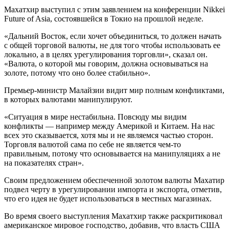
Махатхир выступил с этим заявлением на конференции Nikkei
Future of Asia, состоявшейся в Токио на прошлой неделе.
«Дальний Восток, если хочет объединиться, то должен начать
с общей торговой валюты, не для того чтобы использовать ее
локально, а в целях урегулирования торговли», сказал он.
«Валюта, о которой мы говорим, должна основываться на
золоте, потому что оно более стабильно».
Премьер-министр Малайзии видит мир полным конфликтами,
в которых валютами манипулируют.
«Ситуация в мире нестабильна. Повсюду мы видим
конфликты — например между Америкой и Китаем. На нас
всех это сказывается, хотя мы и не являемся частью сторон.
Торговля валютой сама по себе не является чем-то
правильным, потому что основывается на манипуляциях а не
на показателях стран».
Своим предложением обеспеченной золотом валюты Махатир
подвел черту в урегулировании импорта и экспорта, отметив,
что его идея не будет использоваться в местных магазинах.
Во время своего выступления Махатхир также раскритиковал
американское мировое господство, добавив, что власть США