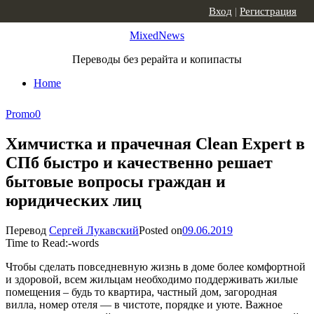
Skip to content
Вход
|
Регистрация
MixedNews
Переводы без рерайта и копипасты
Home
Promo
0
Химчистка и прачечная Clean Expert в
СПб быстро и качественно решает
бытовые вопросы граждан и
юридических лиц
Перевод
Сергей Лукавский
Posted on
09.06.2019
Time to Read:
-
words
Чтобы сделать повседневную жизнь в доме более комфортной
и здоровой, всем жильцам необходимо поддерживать жилые
помещения – будь то квартира, частный дом, загородная
вилла, номер отеля — в чистоте, порядке и уюте. Важное