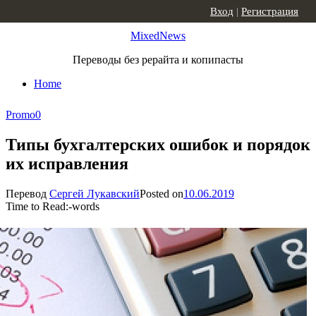
Skip to content
Вход
|
Регистрация
MixedNews
Переводы без рерайта и копипасты
Home
Promo
0
Типы бухгалтерских ошибок и порядок
их исправления
Перевод
Сергей Лукавский
Posted on
10.06.2019
Time to Read:
-
words