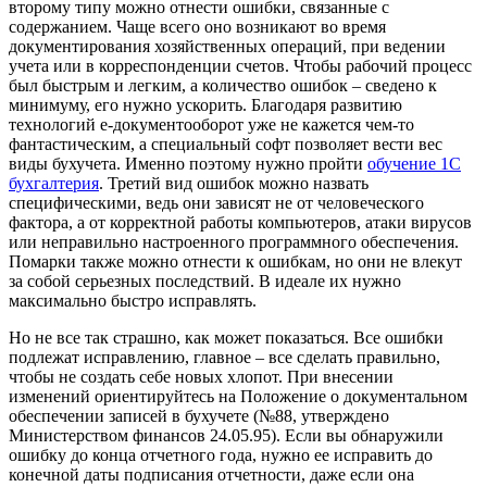
второму типу можно отнести ошибки, связанные с
содержанием. Чаще всего оно возникают во время
документирования хозяйственных операций, при ведении
учета или в корреспонденции счетов. Чтобы рабочий процесс
был быстрым и легким, а количество ошибок – сведено к
минимуму, его нужно ускорить. Благодаря развитию
технологий е-документооборот уже не кажется чем-то
фантастическим, а специальный софт позволяет вести вес
виды бухучета. Именно поэтому нужно пройти
обучение 1С
бухгалтерия
. Третий вид ошибок можно назвать
специфическими, ведь они зависят не от человеческого
фактора, а от корректной работы компьютеров, атаки вирусов
или неправильно настроенного программного обеспечения.
Помарки также можно отнести к ошибкам, но они не влекут
за собой серьезных последствий. В идеале их нужно
максимально быстро исправлять.
Но не все так страшно, как может показаться. Все ошибки
подлежат исправлению, главное – все сделать правильно,
чтобы не создать себе новых хлопот. При внесении
изменений ориентируйтесь на Положение о документальном
обеспечении записей в бухучете (№88, утверждено
Министерством финансов 24.05.95). Если вы обнаружили
ошибку до конца отчетного года, нужно ее исправить до
конечной даты подписания отчетности, даже если она