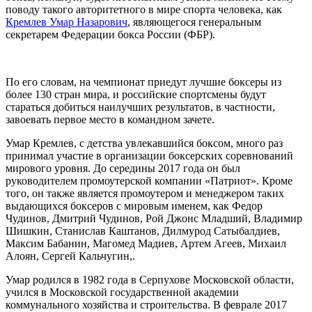
поводу такого авторитетного в мире спорта человека, как
Кремлев Умар Назарович
, являющегося генеральным
секретарем Федерации бокса России (ФБР).
По его словам, на чемпионат приедут лучшие боксеры из
более 130 стран мира, и российские спортсмены будут
стараться добиться наилучших результатов, в частности,
завоевать первое место в командном зачете.
Умар Кремлев, с детства увлекавшийся боксом, много раз
принимал участие в организации боксерских соревнований
мирового уровня. До середины 2017 года он был
руководителем промоутерской компании «Патриот». Кроме
того, он также является промоутером и менеджером таких
выдающихся боксеров с мировым именем, как Федор
Чудинов, Дмитрий Чудинов, Рой Джонс Младший, Владимир
Шишкин, Станислав Каштанов, Дилмурод Сатыбалдиев,
Максим Бабанин, Магомед Мадиев, Артем Агеев, Михаил
Алоян, Сергей Кальчугин,.
Умар родился в 1982 года в Серпухове Московской области,
учился в Московской государственной академии
коммунального хозяйства и строительства. В феврале 2017