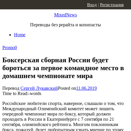
Skip to content
Вход
|
Регистрация
MixedNews
Переводы без рерайта и копипасты
Home
Promo
0
Боксерская сборная России будет
бороться за первое командное место в
домашнем чемпионате мира
Перевод
Сергей Лукавский
Posted on
11.06.2019
Time to Read:
-
words
Российские любители спорта, наверное, слышали о том, что
Международный Олимпийский комитет может лишить
очередной чемпионат мира по боксу, который должен
проходить в России в Екатеринбурге с 7 сентября по 21
сентября, олимпийского рейтинга. Многим поклонникам
бокса, пожалуй, будет любопытным узнать мнение по этому