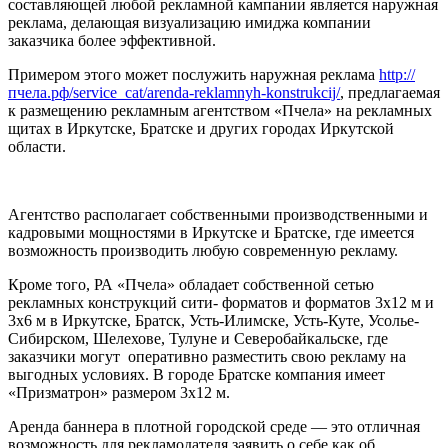
составляющей любой рекламной кампании является наружная
реклама, делающая визуализацию имиджа компании
заказчика более эффективной.
Примером этого может послужить наружная реклама
http://
пчела.рф/service_cat/arenda-reklamnyh-konstrukcij/
, предлагаемая
к размещению рекламным агентством «Пчела» на рекламных
щитах в Иркутске, Братске и других городах Иркутской
области.
Агентство располагает собственными производственными и
кадровыми мощностями в Иркутске и Братске, где имеется
возможность производить любую современную рекламу.
Кроме того, РА «Пчела» обладает собственной сетью
рекламных конструкций сити- форматов и форматов 3х12 м и
3х6 м в Иркутске, Братск, Усть-Илимске, Усть-Куте, Усолье-
Сибирском, Шелехове, Тулуне и Северобайкальске, где
заказчики могут оперативно разместить свою рекламу на
выгодных условиях. В городе Братске компания имеет
«Призматрон» размером 3х12 м.
Аренда баннера в плотной городской среде — это отличная
возможность для рекламодателя заявить о себе как об