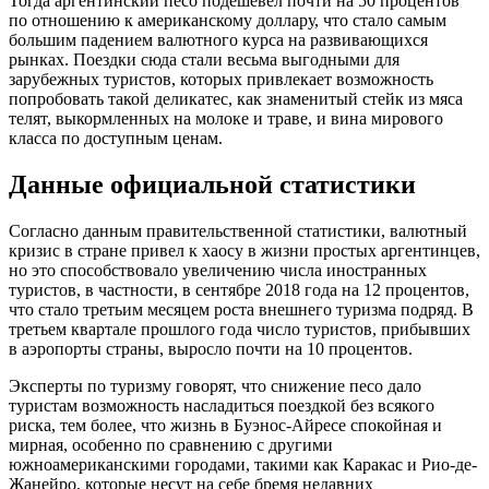
Тогда аргентинский песо подешевел почти на 50 процентов
по отношению к американскому доллару, что стало самым
большим падением валютного курса на развивающихся
рынках. Поездки сюда стали весьма выгодными для
зарубежных туристов, которых привлекает возможность
попробовать такой деликатес, как знаменитый стейк из мяса
телят, выкормленных на молоке и траве, и вина мирового
класса по доступным ценам.
Данные официальной статистики
Согласно данным правительственной статистики, валютный
кризис в стране привел к хаосу в жизни простых аргентинцев,
но это способствовало увеличению числа иностранных
туристов, в частности, в сентябре 2018 года на 12 процентов,
что стало третьим месяцем роста внешнего туризма подряд. В
третьем квартале прошлого года число туристов, прибывших
в аэропорты страны, выросло почти на 10 процентов.
Эксперты по туризму говорят, что снижение песо дало
туристам возможность насладиться поездкой без всякого
риска, тем более, что жизнь в Буэнос-Айресе спокойная и
мирная, особенно по сравнению с другими
южноамериканскими городами, такими как Каракас и Рио-де-
Жанейро, которые несут на себе бремя недавних