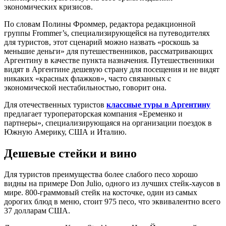
экономических кризисов.
По словам Полины Фроммер, редактора редакционной
группы Frommer’s, специализирующейся на путеводителях
для туристов, этот сценарий можно назвать «роскошь за
меньшие деньги» для путешественников, рассматривающих
Аргентину в качестве пункта назначения. Путешественники
видят в Аргентине дешевую страну для посещения и не видят
никаких «красных флажков», часто связанных с
экономической нестабильностью, говорит она.
Для отечественных туристов
классные туры в Аргентину
предлагает туроператорская компания «Еременко и
партнеры», специализирующаяся на организации поездок в
Южную Америку, США и Италию.
Дешевые стейки и вино
Для туристов преимущества более слабого песо хорошо
видны на примере Don Julio, одного из лучших стейк-хаусов в
мире. 800-граммовый стейк на косточке, один из самых
дорогих блюд в меню, стоит 975 песо, что эквивалентно всего
37 долларам США.