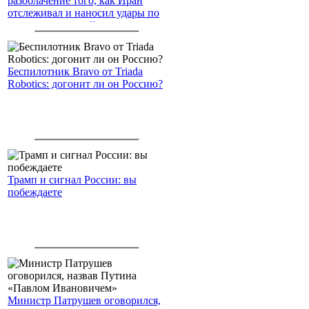
разоблачение того, как Иран
отслеживал и наносил удары по
американским войскам
Беспилотник Bravo от Triada
Robotics: догонит ли он Россию?
Трамп и сигнал России: вы
побеждаете
Министр Патрушев оговорился,