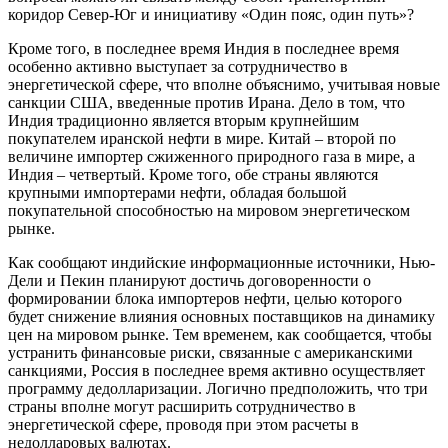
коридор Север-Юг и инициативу «Один пояс, один путь»?
Кроме того, в последнее время Индия в последнее время
особенно активно выступает за сотрудничество в
энергетической сфере, что вполне объяснимо, учитывая новые
санкции США, введенные против Ирана. Дело в том, что
Индия традиционно является вторым крупнейшим
покупателем иранской нефти в мире. Китай – второй по
величине импортер сжиженного природного газа в мире, а
Индия – четвертый. Кроме того, обе страны являются
крупными импортерами нефти, обладая большой
покупательной способностью на мировом энергетическом
рынке.
Как сообщают индийские информационные источники, Нью-
Дели и Пекин планируют достичь договоренности о
формировании блока импортеров нефти, целью которого
будет снижение влияния основных поставщиков на динамику
цен на мировом рынке. Тем временем, как сообщается, чтобы
устранить финансовые риски, связанные с американскими
санкциями, Россия в последнее время активно осуществляет
программу дедолларизации. Логично предположить, что три
страны вполне могут расширить сотрудничество в
энергетической сфере, проводя при этом расчеты в
недолларовых валютах.