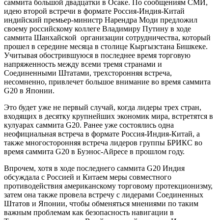
саммита большой двадцатки в Осаке. По сообщениям СМИ,
идею второй встречи в формате Россия-Индия-Китай
индийский премьер-министр Нарендра Моди предложил
своему российскому коллеге Владимиру Путину в ходе
саммита Шанхайской организации сотрудничества, который
прошел в середине месяца в столице Кыргызстана Бишкеке.
Учитывая обострившуюся в последнее время торговую
напряженность между всеми тремя странами и
Соединенными Штатами, трехсторонняя встреча,
несомненно, привлечет большое внимание во время саммита
G20 в Японии.
Это будет уже не первый случай, когда лидеры трех стран,
входящих в десятку крупнейших экономик мира, встретятся в
кулуарах саммита G20. Ранее уже состоялись одна
неофициальная встреча в формате Россия-Индия-Китай, а
также многосторонняя встреча лидеров группы БРИКС во
время саммита G20 в Буэнос-Айресе в прошлом году.
Впрочем, хотя в ходе последнего саммита G20 Индия
обсуждала с Россией и Китаем меры совместного
противодействия американскому торговому протекционизму,
затем она также провела встречу с лидерами Соединенных
Штатов и Японии, чтобы обменяться мнениями по таким
важным проблемам как безопасность навигации в