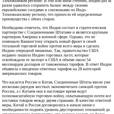
Тихоокеанком регионе. В той или иной степени, Индии раз за
разом удавалось сохранить баланс между своими
евразийскими соседями и союзниками по Индо-
Тихоокеанскому региону, что принесло ей определенные
преимущества с обеих сторон.
Необходимо отметить, что Индия состоит в стратегическом
партнерстве с Соединенными Штатами и является крупным
партнером Америки в военной сфере. Однако, это не
помешало Вашингтону открыть новый фронт в своей
тотальной торговой войне против всего мира и сделать
Индию очередной мишенью. Так, правительство США
недавно лишило Индию торговых льгот, которые
освобождали ее экспорт в США в объеме около 54
миллиардов долларов от таможенных тарифов. В ответ Индия
объявила о введении ответных тарифов на 28 категорий
американских товаров.
Что касается России и Китая, Соединенные Штаты ввели уже
несколько раундов жестких экономических санкций против
России, а с Китаем они в настоящее время ведут
полномасштабную торговую войну, охватывающую почти все
поставки товаров между двумя странами. В качестве ответной
меры, Китай и Россия договорились в начале июня о
необходимости поднять уровень двусторонних отношений до