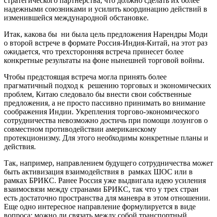
стратегического партнерства, что должно сделать их более
надежными союзниками и усилить координацию действий в
изменившейся международной обстановке.
Итак, какова бы ни была цель предложения Нарендры Моди
о второй встрече в формате Россия-Индия-Китай, на этот раз
ожидается, что трехсторонняя встреча принесет более
конкретные результаты на фоне нынешней торговой войны.
Чтобы предстоящая встреча могла принять более
прагматичный подход к решению торговых и экономических
проблем, Китаю следовало бы внести свои собственные
предложения, а не просто пассивно принимать во внимание
соображения Индии. Укрепления торгово-экономического
сотрудничества невозможно достичь при помощи лозунгов о
совместном противодействии американскому
протекционизму. Для этого необходимы конкретные планы и
действия.
Так, например, направлением будущего сотрудничества может
быть активизация взаимодействия в рамках ШОС или в
рамках БРИКС. Ранее Россия уже выдвигала идею усиления
взаимосвязи между странами БРИКС, так что у трех стран
есть достаточно пространства для маневра в этом отношении.
Еще одно интересное направление формулируется в виде
вопроса: можно ли связать между собой транспортный