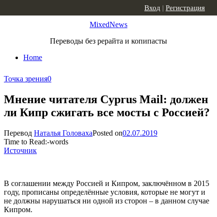
Skip to content
Вход
|
Регистрация
MixedNews
Переводы без рерайта и копипасты
Home
Точка зрения
0
Мнение читателя Cyprus Mail: должен
ли Кипр сжигать все мосты с Россией?
Перевод
Наталья Головаха
Posted on
02.07.2019
Time to Read:
-
words
Источник
В соглашении между Россией и Кипром, заключённом в 2015
году, прописаны определённые условия, которые не могут и
не должны нарушаться ни одной из сторон – в данном случае
Кипром.