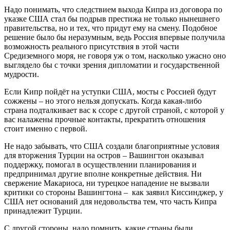
Надо понимать, что следствием выхода Кипра из договора по
указке США стал бы подрыв престижа не только нынешнего
правительства, но и тех, что придут ему на смену. Подобное
решение было бы неразумным, ведь Россия впервые получила
возможность реального присутствия в этой части
Средиземного моря, не говоря уж о том, насколько ужасно оно
выглядело бы с точки зрения дипломатии и государственной
мудрости.
Если Кипр пойдёт на уступки США, мосты с Россией будут
сожжены – но этого нельзя допускать. Когда какая-либо
страна подталкивает вас к ссоре с другой страной, с которой у
вас налажены прочные контакты, прекратить отношения
стоит именно с первой.
Не надо забывать, что США создали благоприятные условия
для вторжения Турции на остров – Вашингтон оказывал
поддержку, помогал в осуществлении планирования и
предпринимал другие вполне конкретные действия. Ни
свержение Макариоса, ни турецкое нападение не вызвали
критики со стороны Вашингтона – как заявил Киссинджер, у
США нет оснований для недовольства тем, что часть Кипра
принадлежит Турции.
С другой стороны, надо помнить, какие страны были