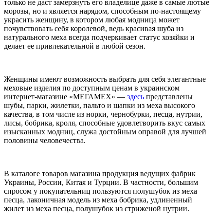
только не даст замерзнуть его владелице даже в самые лютые
морозы, но и является нарядом, способным по-настоящему
украсить женщину, в котором любая модница может
почувствовать себя королевой, ведь красивая шуба из
натурального меха всегда подчеркивает статус хозяйки и
делает ее привлекательной в любой сезон.
Женщины имеют возможность выбрать для себя элегантные
меховые изделия по доступным ценам в украинском
интернет-магазине «МЕГАМЕХ» —
здесь
представлены
шубы, парки, жилетки, пальто и шапки из меха высокого
качества, в том числе из норки, чернобурки, песца, нутрии,
лисы, бобрика, кроля, способные удовлетворить вкус самых
изысканных модниц, служа достойным оправой для лучшей
половины человечества.
В каталоге товаров магазина продукция ведущих фабрик
Украины, России, Китая и Турции. В частности, большим
спросом у покупательниц пользуются полушубок из меха
песца, лаконичная модель из меха бобрика, удлиненный
жилет из меха песца, полушубок из стриженой нутрии.