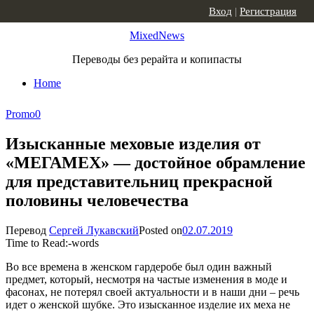
Skip to content
Вход
|
Регистрация
MixedNews
Переводы без рерайта и копипасты
Home
Promo
0
Изысканные меховые изделия от
«МЕГАМЕХ» — достойное обрамление
для представительниц прекрасной
половины человечества
Перевод
Сергей Лукавский
Posted on
02.07.2019
Time to Read:
-
words
Во все времена в женском гардеробе был один важный
предмет, который, несмотря на частые изменения в моде и
фасонах, не потерял своей актуальности и в наши дни – речь
идет о женской шубке. Это изысканное изделие их меха не