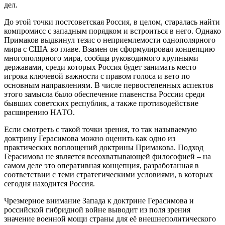
дел.
До этой точки постсоветская Россия, в целом, старалась найти
компромисс с западным порядком и встроиться в него. Однако
Примаков выдвинул тезис о неприемлемости однополярного
мира с США во главе. Взамен он сформулировал концепцию
многополярного мира, сообща руководимого крупными
державами, среди которых Россия будет занимать место
игрока ключевой важности с правом голоса и вето по
основным направлениям. В числе первостепенных аспектов
этого замысла было обеспечение главенства России среди
бывших советских республик, а также противодействие
расширению НАТО.
Если смотреть с такой точки зрения, то так называемую
доктрину Герасимова можно оценить как одно из
практических воплощений доктрины Примакова. Подход
Герасимова не является всеохватывающей философией – на
самом деле это оперативная концепция, разработанная в
соответствии с теми стратегическими условиями, в которых
сегодня находится Россия.
Чрезмерное внимание Запада к доктрине Герасимова и
российской гибридной войне выводит из поля зрения
значение военной мощи страны для её внешнеполитического