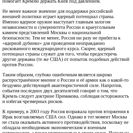
помогает Кремлю держать Киев под давлением.
Не менее важное значение для поддержки российской
внешней политики играет ядерный потенциал страны.
Именно ядерное оружие выступает главным залогом
независимости и суверенитета России и краеугольным
камнем представлений Москвы о национальной
безопасности. Тем не менее, Россия ни разу не прибегла к
«ядерной дубинке» для проведения неоправданно
рискованного международного курса. Скорее, ядерный
потенциал страны служит для того, чтобы предостеречь
другие державы (те же США) от попыток подобных действий
против России.
Таким образом, глубоко ошибочным является широко
распространённое мнение о России и её армии как о какой-то
бездумно действующей авантюристичной силе. Напротив,
события последних двух десятилетий говорят о том, что
Кремль следует доктрине Примакова, соблюдая осторожность
и избегая чрезмерных рисков.
К примеру, в 2003 году Россия возражала против вторжения в
Ирак возглавляемых США сил. Однако в тот момент Москва
не стала оказывать активного противодействия, поскольку не
обладала необходимым экономическим и военным
потенциалом, а также уверенностью в своих силах. Исходя из