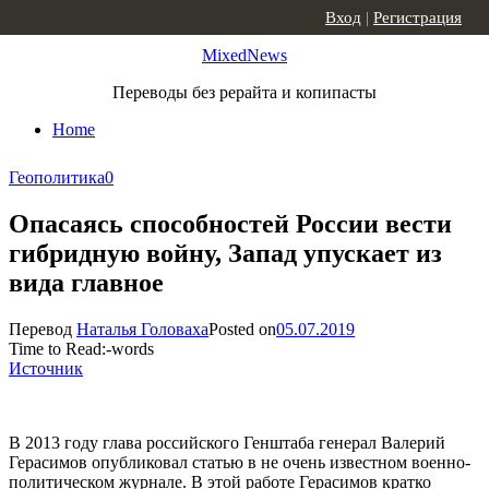
Skip to content
Вход
|
Регистрация
MixedNews
Переводы без рерайта и копипасты
Home
Геополитика
0
Опасаясь способностей России вести
гибридную войну, Запад упускает из
вида главное
Перевод
Наталья Головаха
Posted on
05.07.2019
Time to Read:
-
words
Источник
В 2013 году глава российского Генштаба генерал Валерий
Герасимов опубликовал статью в не очень известном военно-
политическом журнале. В этой работе Герасимов кратко