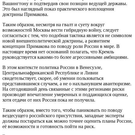
Вашингтону и подтвердив свои позиции ведущей державы.
Это был наглядный показ практического воплощения
доктрины Примакова.
Таким образом, несмотря на гвалт и суету вокруг
возможностей Москвы вести гибридную войну, следует
согласиться с тем, что подобная тактика является не символом
новой внешнеполитической доктрины, а развитием
концепции Примакова по поводу роли России в мире. В
настоящее время нет оснований полагать, что Кремль
руководствуется какими-то более агрессивными амбициями.
В этом контексте политика России в Венесуэле,
Центральноафриканской Республике и Ливии
свидетельствует, скорее, об умении пользоваться
представившимся случаем, а не о нахлынувшем авантюризме.
На сегодняшний день связанные с этими регионами риски
производят впечатление умеренных и поддающихся оценке,
хотя отдачи от них Россия пока не получила.
Таким образом, вместо того, чтобы паниковать по поводу
вездесущего российского присутствия, западные эксперты
должны постараться как можно точнее оценить планы России,
её возможности и готовность пойти на риск.