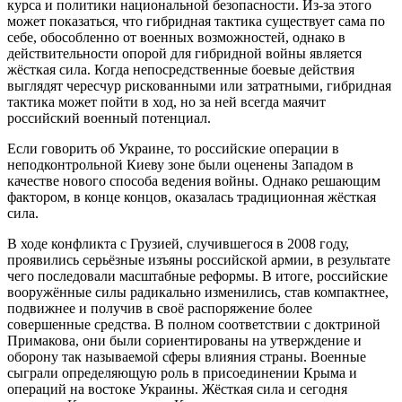
курса и политики национальной безопасности. Из-за этого
может показаться, что гибридная тактика существует сама по
себе, обособленно от военных возможностей, однако в
действительности опорой для гибридной войны является
жёсткая сила. Когда непосредственные боевые действия
выглядят чересчур рискованными или затратными, гибридная
тактика может пойти в ход, но за ней всегда маячит
российский военный потенциал.
Если говорить об Украине, то российские операции в
неподконтрольной Киеву зоне были оценены Западом в
качестве нового способа ведения войны. Однако решающим
фактором, в конце концов, оказалась традиционная жёсткая
сила.
В ходе конфликта с Грузией, случившегося в 2008 году,
проявились серьёзные изъяны российской армии, в результате
чего последовали масштабные реформы. В итоге, российские
вооружённые силы радикально изменились, став компактнее,
подвижнее и получив в своё распоряжение более
совершенные средства. В полном соответствии с доктриной
Примакова, они были сориентированы на утверждение и
оборону так называемой сферы влияния страны. Военные
сыграли определяющую роль в присоединении Крыма и
операций на востоке Украины. Жёсткая сила и сегодня