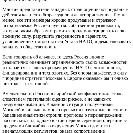
Многие представители западных стран оценивают подобные
действия как нечто безрассудное и авантюристичное. Тем не
менее, все эти манёвры хорошо продуманы и отражают
испытываемое Россией чувство собственной уязвимости,
которая таким образом стремится продемонстрировать свою
военную силу, разрушить уверенность в гарантиях,
установленных пятой статьёй Устава НАТО, и деморализовать
западную общественность.
Если говорить об альянсе, то здесь Россия вполне
реалистично оценивает ограниченность своих возможностей
и старается сгладить преимущества НАТО в численности,
финансировании и технологиях. Без опоры на жёсткую силу
гибридная стратегия Москвы в Европе оказалась бы и близко
не столь эффективной.
Вмешательство России в сирийский конфликт также стало
следствием тщательной оценки рисков, а не каких-то
бездумных амбиций. В данной ситуации полученный
Москвой выигрыш намного превысил возможные опасности.
Западные аналитики строили прогнозы о перенапряжении
российских сил, однако в этой первой серьёзной операции за
пределами ближайшего окружения Москва достигла
впечатляющих результатов, оказав сопротивление