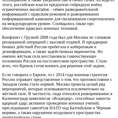
этого, российские власти предпочли гибридную войну
ограниченных масштабов – обмен разведывательной
информацией с иракским режимом и разворачивание
информационной кампании для сколачивания сопротивления
на международном уровне. Сообщалось также про
обеспечение иракских военных техникой.
Конфликт с Грузией 2008 года был для Москвы не слишком
рискованной операцией с высокой отдачей. В преддверии
боевых действий Россия прибегала к кибератакам и
дезинформации, а также задействовала марионеток. Но
именно жёсткая сила восстановила главенствующее
положение России на постсоветском пространстве. Стало
ясно, что Кремль готов воевать для решения этой задачи.
Если говорить о Европе, то с 2014 года военная стратегия
России отражает представление о том, что противостояние с
Западом снова стало нормой. Москва провела целый ряд
мероприятий, которые основываются исключительно на
жёсткой силе. В частности, сюда относятся разворачивание в
Калининграде комплексов «Искандер», способных нанести
ядерный удар; активное проведение военных учений;
преследование самолётов НАТО над Балтийским и Чёрным
морями, а также нарушение воздушного пространства
прибалтийских стран.