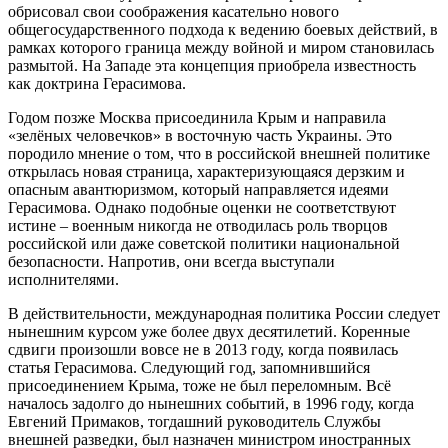
обрисовал свои соображения касательно нового
общегосударственного подхода к ведению боевых действий, в
рамках которого граница между войной и миром становилась
размытой. На Западе эта концепция приобрела известность
как доктрина Герасимова.
Годом позже Москва присоединила Крым и направила
«зелёных человечков» в восточную часть Украины. Это
породило мнение о том, что в российской внешней политике
открылась новая страница, характеризующаяся дерзким и
опасным авантюризмом, который направляется идеями
Герасимова. Однако подобные оценки не соответствуют
истине – военным никогда не отводилась роль творцов
российской или даже советской политики национальной
безопасности. Напротив, они всегда выступали
исполнителями.
В действительности, международная политика России следует
нынешним курсом уже более двух десятилетий. Коренные
сдвиги произошли вовсе не в 2013 году, когда появилась
статья Герасимова. Следующий год, запомнившийся
присоединением Крыма, тоже не был переломным. Всё
началось задолго до нынешних событий, в 1996 году, когда
Евгений Примаков, тогдашний руководитель Службы
внешней разведки, был назначен министром иностранных