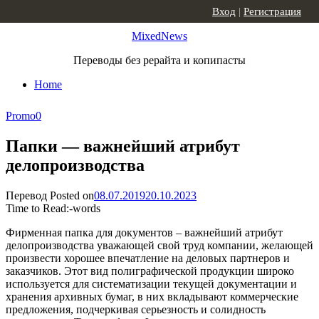
Skip to content
Вход
|
Регистрация
MixedNews
Переводы без рерайта и копипасты
Home
Promo
0
Папки — важнейший атрибут
делопроизводства
Перевод
Posted on
08.07.2019
20.10.2023
Time to Read:
-
words
Фирменная папка для документов – важнейший атрибут
делопроизводства уважающей свой труд компании, желающей
произвести хорошее впечатление на деловых партнеров и
заказчиков. Этот вид полиграфической продукции широко
используется для систематизации текущей документации и
хранения архивных бумаг, в них вкладывают коммерческие
предложения, подчеркивая серьезность и солидность