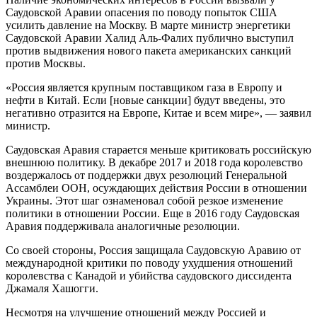
Саудовской Аравии опасения по поводу попыток США
усилить давление на Москву. В марте министр энергетики
Саудовской Аравии Халид Аль-Фалих публично выступил
против выдвижения нового пакета американских санкций
против Москвы.
«Россия является крупным поставщиком газа в Европу и
нефти в Китай. Если [новые санкции] будут введены, это
негативно отразится на Европе, Китае и всем мире», — заявил
министр.
Саудовская Аравия старается меньше критиковать российскую
внешнюю политику. В декабре 2017 и 2018 года королевство
воздержалось от поддержки двух резолюций Генеральной
Ассамблеи ООН, осуждающих действия России в отношении
Украины. Этот шаг ознаменовал собой резкое изменение
политики в отношении России. Еще в 2016 году Саудовская
Аравия поддерживала аналогичные резолюции.
Со своей стороны, Россия защищала Саудовскую Аравию от
международной критики по поводу ухудшения отношений
королевства с Канадой и убийства саудовского диссидента
Джамаля Хашогги.
Несмотря на улучшение отношений между Россией и