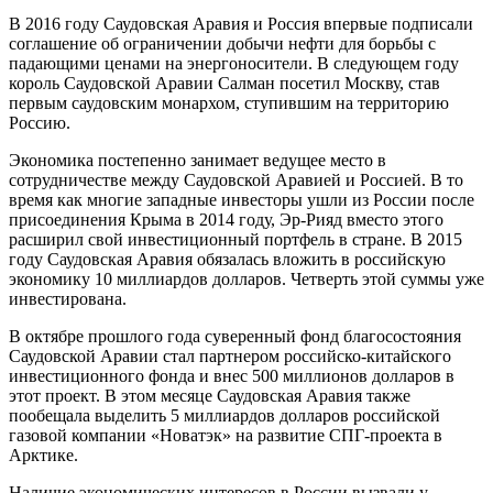
В 2016 году Саудовская Аравия и Россия впервые подписали
соглашение об ограничении добычи нефти для борьбы с
падающими ценами на энергоносители. В следующем году
король Саудовской Аравии Салман посетил Москву, став
первым саудовским монархом, ступившим на территорию
Россию.
Экономика постепенно занимает ведущее место в
сотрудничестве между Саудовской Аравией и Россией. В то
время как многие западные инвесторы ушли из России после
присоединения Крыма в 2014 году, Эр-Рияд вместо этого
расширил свой инвестиционный портфель в стране. В 2015
году Саудовская Аравия обязалась вложить в российскую
экономику 10 миллиардов долларов. Четверть этой суммы уже
инвестирована.
В октябре прошлого года суверенный фонд благосостояния
Саудовской Аравии стал партнером российско-китайского
инвестиционного фонда и внес 500 миллионов долларов в
этот проект. В этом месяце Саудовская Аравия также
пообещала выделить 5 миллиардов долларов российской
газовой компании «Новатэк» на развитие СПГ-проекта в
Арктике.
Наличие экономических интересов в России вызвали у