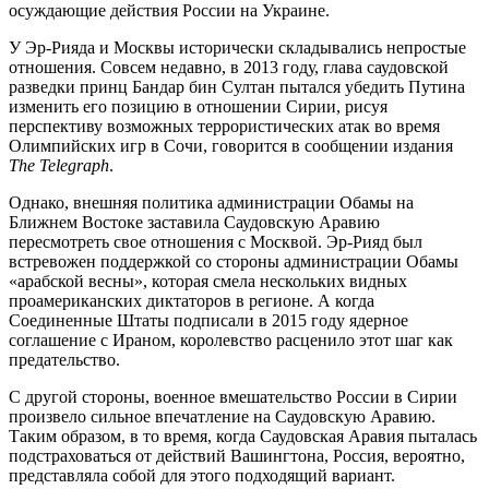
осуждающие действия России на Украине.
У Эр-Рияда и Москвы исторически складывались непростые
отношения. Совсем недавно, в 2013 году, глава саудовской
разведки принц Бандар бин Султан пытался убедить Путина
изменить его позицию в отношении Сирии, рисуя
перспективу возможных террористических атак во время
Олимпийских игр в Сочи, говорится в сообщении издания
The Telegraph
.
Однако, внешняя политика администрации Обамы на
Ближнем Востоке заставила Саудовскую Аравию
пересмотреть свое отношения с Москвой. Эр-Рияд был
встревожен поддержкой со стороны администрации Обамы
«арабской весны», которая смела нескольких видных
проамериканских диктаторов в регионе. А когда
Соединенные Штаты подписали в 2015 году ядерное
соглашение с Ираном, королевство расценило этот шаг как
предательство.
С другой стороны, военное вмешательство России в Сирии
произвело сильное впечатление на Саудовскую Аравию.
Таким образом, в то время, когда Саудовская Аравия пыталась
подстраховаться от действий Вашингтона, Россия, вероятно,
представляла собой для этого подходящий вариант.