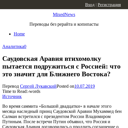
Skip to content
Вход
|
Регистрация
MixedNews
Переводы без рерайта и копипасты
Home
Аналитика
0
Саудовская Аравия втихомолку
пытается подружиться с Россией: что
это значит для Ближнего Востока?
Перевод
Сергей Лукавский
Posted on
10.07.2019
Time to Read:
-
words
Источник
Во время саммита «Большой двадцатки» в начале этого
месяца наследный принц Саудовской Аравии Мухаммед бен
Салман встретился с президентом России Владимиром
Путиным. После встречи Путин объявил, что Россия и
Саудовская Аравия договорились о продлить соглашение о