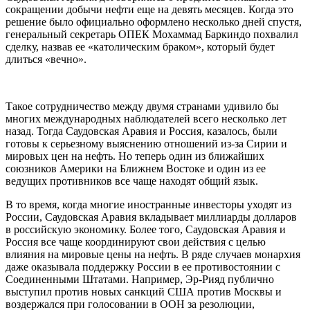
сокращении добычи нефти еще на девять месяцев. Когда это
решение было официально оформлено несколько дней спустя,
генеральный секретарь ОПЕК Мохаммад Баркиндо похвалил
сделку, назвав ее «католическим браком», который будет
длиться «вечно».
Такое сотрудничество между двумя странами удивило бы
многих международных наблюдателей всего несколько лет
назад. Тогда Саудовская Аравия и Россия, казалось, были
готовы к серьезному выяснению отношений из-за Сирии и
мировых цен на нефть. Но теперь один из ближайших
союзников Америки на Ближнем Востоке и один из ее
ведущих противников все чаще находят общий язык.
В то время, когда многие иностранные инвесторы уходят из
России, Саудовская Аравия вкладывает миллиарды долларов
в российскую экономику. Более того, Саудовская Аравия и
Россия все чаще координируют свои действия с целью
влияния на мировые цены на нефть. В ряде случаев монархия
даже оказывала поддержку России в ее противостоянии с
Соединенными Штатами. Например, Эр-Рияд публично
выступил против новых санкций США против Москвы и
воздержался при голосовании в ООН за резолюции,