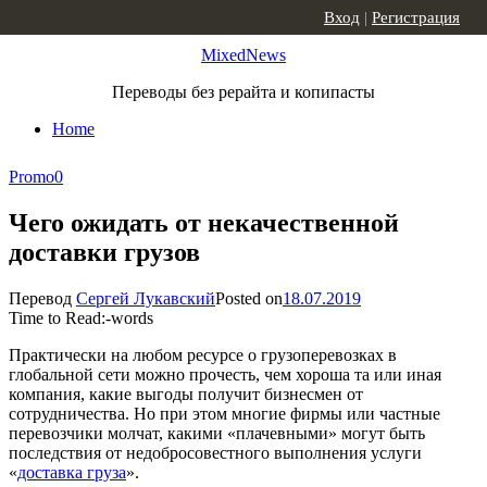
Skip to content
Вход
|
Регистрация
MixedNews
Переводы без рерайта и копипасты
Home
Promo
0
Чего ожидать от некачественной
доставки грузов
Перевод
Сергей Лукавский
Posted on
18.07.2019
Time to Read:
-
words
Практически на любом ресурсе о грузоперевозках в
глобальной сети можно прочесть, чем хороша та или иная
компания, какие выгоды получит бизнесмен от
сотрудничества. Но при этом многие фирмы или частные
перевозчики молчат, какими «плачевными» могут быть
последствия от недобросовестного выполнения услуги
«
доставка груза
».